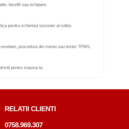
ie, facelift sau echipare.
ica pentru schimbul sezonier al rotilor.
ta resetare, procedura din meniu sau tester TPMS.
triviti pentru masina ta.
RELATII CLIENTI
0758.969.307