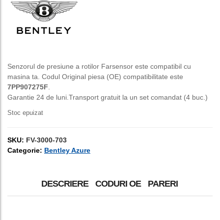
a
este:
fost:
150,00 lei.
250,00 lei.
Senzorul de presiune a rotilor Farsensor este compatibil cu
masina ta. Codul Original piesa (OE) compatibilitate este
7PP907275F
.
Garantie 24 de luni.Transport gratuit la un set comandat (4 buc.)
Stoc epuizat
SKU:
FV-3000-703
Categorie:
Bentley Azure
DESCRIERE
CODURI OE
PARERI