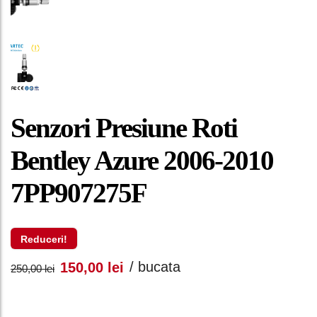
Senzori Presiune Roti
Bentley Azure 2006-2010
7PP907275F
Reduceri!
Prețul
Prețul
/ bucata
150,00
lei
250,00
lei
inițial
curent