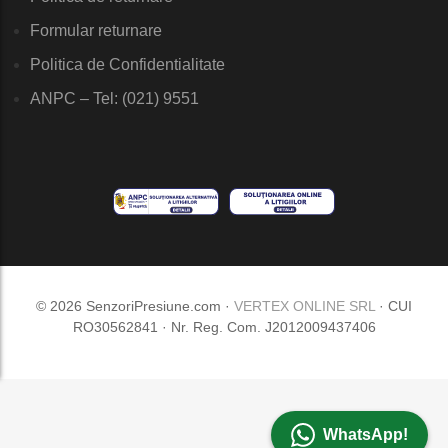
Formular returnare
Politica de Confidentialitate
ANPC – Tel: (021) 9551
© 2026 SenzoriPresiune.com ·
VERTEX ONLINE SRL
· CUI
RO30562841 · Nr. Reg. Com. J2012009437406
WhatsApp!