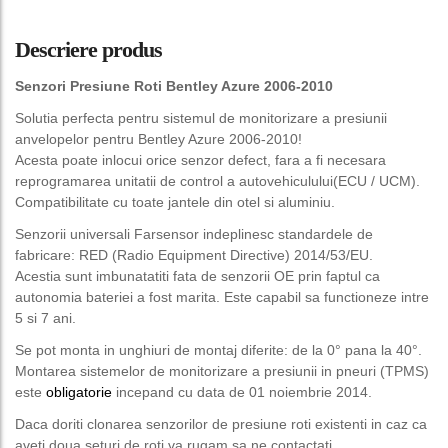
Descriere produs
Senzori Presiune Roti Bentley Azure 2006-2010
Solutia perfecta pentru sistemul de monitorizare a presiunii
anvelopelor pentru Bentley Azure 2006-2010!
Acesta poate inlocui orice senzor defect, fara a fi necesara
reprogramarea unitatii de control a autovehiculului(ECU / UCM).
Compatibilitate cu toate jantele din otel si aluminiu.
Senzorii universali Farsensor indeplinesc standardele de
fabricare: RED (Radio Equipment Directive) 2014/53/EU.
Acestia sunt imbunatatiti fata de senzorii OE prin faptul ca
autonomia bateriei a fost marita. Este capabil sa functioneze intre
5 si 7 ani.
Se pot monta in unghiuri de montaj diferite: de la 0° pana la 40°.
Montarea sistemelor de monitorizare a presiunii in pneuri (TPMS)
este
obligatorie
incepand cu data de 01 noiembrie 2014.
Daca doriti clonarea senzorilor de presiune roti existenti in caz ca
aveti doua seturi de roti va rugam sa ne contactati.