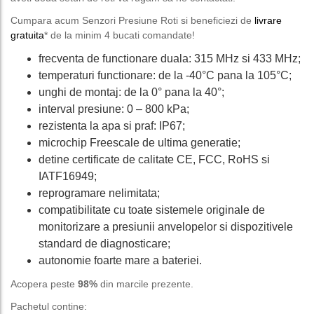
Cumpara acum Senzori Presiune Roti si beneficiezi de
livrare
gratuita
* de la minim 4 bucati comandate!
frecventa de functionare duala: 315 MHz si 433 MHz;
temperaturi functionare: de la -40°C pana la 105°C;
unghi de montaj: de la 0° pana la 40°;
interval presiune: 0 – 800 kPa;
rezistenta la apa si praf: IP67;
microchip Freescale de ultima generatie;
detine certificate de calitate CE, FCC, RoHS si
IATF16949;
reprogramare nelimitata;
compatibilitate cu toate sistemele originale de
monitorizare a presiunii anvelopelor si dispozitivele
standard de diagnosticare;
autonomie foarte mare a bateriei.
Acopera peste
98%
din marcile prezente.
Pachetul contine: