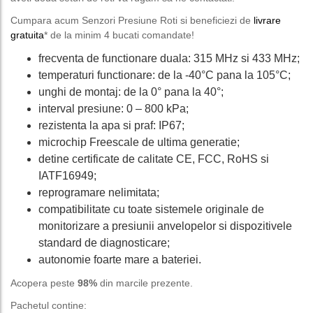
Cumpara acum Senzori Presiune Roti si beneficiezi de
livrare
gratuita
* de la minim 4 bucati comandate!
frecventa de functionare duala: 315 MHz si 433 MHz;
temperaturi functionare: de la -40°C pana la 105°C;
unghi de montaj: de la 0° pana la 40°;
interval presiune: 0 – 800 kPa;
rezistenta la apa si praf: IP67;
microchip Freescale de ultima generatie;
detine certificate de calitate CE, FCC, RoHS si
IATF16949;
reprogramare nelimitata;
compatibilitate cu toate sistemele originale de
monitorizare a presiunii anvelopelor si dispozitivele
standard de diagnosticare;
autonomie foarte mare a bateriei.
Acopera peste
98%
din marcile prezente.
Pachetul contine: