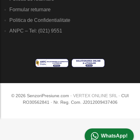
Formular returnare
Politica de Confidentialitate
ANPC – Tel: (021) 9551
© 2026 SenzoriPresiune.com ·
VERTEX ONLINE SRL
· CUI
RO30562841 · Nr. Reg. Com. J2012009437406
WhatsApp!