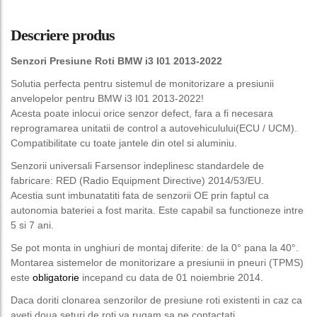
Descriere produs
Senzori Presiune Roti BMW i3 I01 2013-2022
Solutia perfecta pentru sistemul de monitorizare a presiunii
anvelopelor pentru BMW i3 I01 2013-2022!
Acesta poate inlocui orice senzor defect, fara a fi necesara
reprogramarea unitatii de control a autovehiculului(ECU / UCM).
Compatibilitate cu toate jantele din otel si aluminiu.
Senzorii universali Farsensor indeplinesc standardele de
fabricare: RED (Radio Equipment Directive) 2014/53/EU.
Acestia sunt imbunatatiti fata de senzorii OE prin faptul ca
autonomia bateriei a fost marita. Este capabil sa functioneze intre
5 si 7 ani.
Se pot monta in unghiuri de montaj diferite: de la 0° pana la 40°.
Montarea sistemelor de monitorizare a presiunii in pneuri (TPMS)
este
obligatorie
incepand cu data de 01 noiembrie 2014.
Daca doriti clonarea senzorilor de presiune roti existenti in caz ca
aveti doua seturi de roti va rugam sa ne contactati.