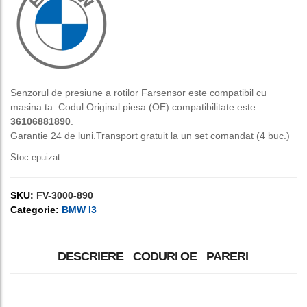
a
este:
fost:
150,00 lei.
250,00 lei.
Senzorul de presiune a rotilor Farsensor este compatibil cu
masina ta. Codul Original piesa (OE) compatibilitate este
36106881890
.
Garantie 24 de luni.Transport gratuit la un set comandat (4 buc.)
Stoc epuizat
SKU:
FV-3000-890
Categorie:
BMW I3
DESCRIERE
CODURI OE
PARERI