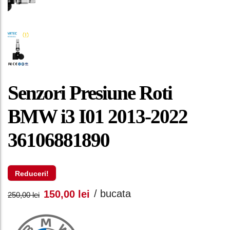
Senzori Presiune Roti
BMW i3 I01 2013-2022
36106881890
Reduceri!
Prețul
Prețul
/ bucata
150,00
lei
250,00
lei
inițial
curent