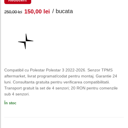
Reduceri!
Prețul
Prețul
/ bucata
150,00
lei
250,00
lei
inițial
curent
a
este:
fost:
150,00 lei.
250,00 lei.
Compatibil cu Polestar Polestar 3 2022-2026. Senzor TPMS
aftermarket, livrat programat/codat pentru montaj. Garantie 24
luni. Consultanta gratuita pentru verificarea compatibilitatii.
Transport gratuit la set de 4 senzori; 20 RON pentru comenzile
sub 4 senzori.
În stoc