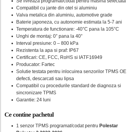
Se livreaza programat/codat pentru masina selectata
Compatibil cu jante din otel si aluminiu
Valva metalica din aluminiu, automotive grade
Baterie japoneza, cu autonomie estimata la 5-7 ani
Temperatura de functionare: -40°C pana la 105°C
Unghi de montaj: 0° pana la 40°
Interval presiune: 0 – 800 kPa
Rezistenta la apa si praf: IP67
Certificari: CE, FCC, RoHS si IATF16949
Producator: Fartec
Solutie testata pentru inlocuirea senzorilor TPMS OE
defecti, descarcati sau lipsa
Compatibil cu procedurile standard de diagnoza si
sincronizare TPMS
Garantie: 24 luni
Ce contine pachetul
1 senzor TPMS programat/codat pentru
Polestar