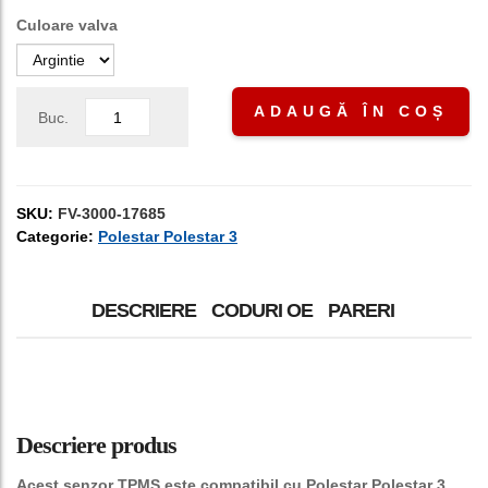
Culoare valva
ADAUGĂ ÎN COȘ
Buc.
SKU:
FV-3000-17685
Categorie:
Polestar Polestar 3
DESCRIERE
CODURI OE
PARERI
Descriere produs
Acest senzor TPMS este compatibil cu Polestar Polestar 3