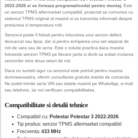
2022-2026 si se livreaza programat/codat pentru montaj.
Este
un senzor TPMS aftermarket compatibil, proiectat sa comunice cu
sistemul TPMS original al masinii si sa transmita informatii despre
presiunea si temperatura rotii.
Senzorul poate fi folosit pentru inlocuirea unui senzor defect,
descarcat sau lipsa, dar si pentru echiparea unui set separat de
roti de vara sau de iarna. Este o solutie practica daca masina
foloseste senzori TPMS pe fiecare janta si doriti sa evitati mutarea
senzorilor intre doua seturi de roti.
Daca nu sunteti sigur ca senzorul este potrivit pentru masina
dumneavoastra, oferim consultanta gratuita inainte de comanda.
Ne puteti trimite seria VIN sau datele masinii pe WhatsApp, e-mail
sau telefonic, iar noi verificam compatibilitatea.
Compatibilitate si detalii tehnice
Compatibil cu:
Polestar Polestar 3 2022-2026
Tip produs: senzor TPMS aftermarket compatibil
Frecventa:
433 MHz