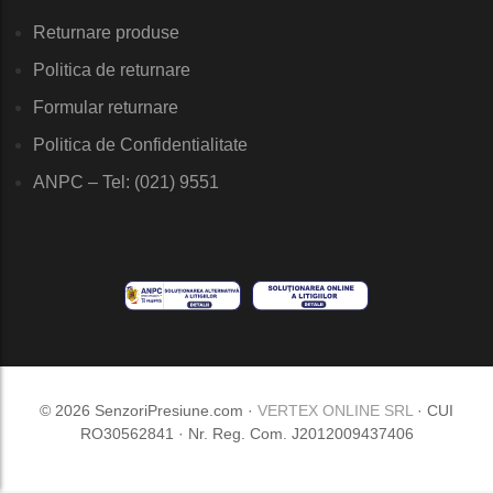
Returnare produse
Politica de returnare
Formular returnare
Politica de Confidentialitate
ANPC – Tel: (021) 9551
© 2026 SenzoriPresiune.com ·
VERTEX ONLINE SRL
· CUI
RO30562841 · Nr. Reg. Com. J2012009437406