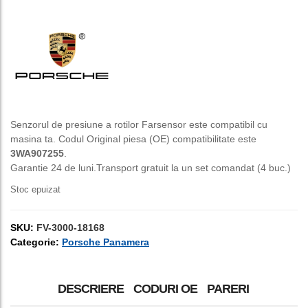
inițial
curent
a
este:
fost:
150,00 lei.
250,00 lei.
Senzorul de presiune a rotilor Farsensor este compatibil cu
masina ta. Codul Original piesa (OE) compatibilitate este
3WA907255
.
Garantie 24 de luni.Transport gratuit la un set comandat (4 buc.)
Stoc epuizat
SKU:
FV-3000-18168
Categorie:
Porsche Panamera
DESCRIERE
CODURI OE
PARERI