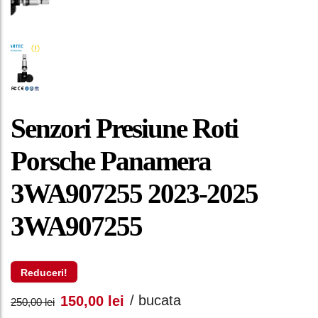
Senzori Presiune Roti
Porsche Panamera
3WA907255 2023-2025
3WA907255
Reduceri!
Prețul
Prețul
/ bucata
150,00
lei
250,00
lei