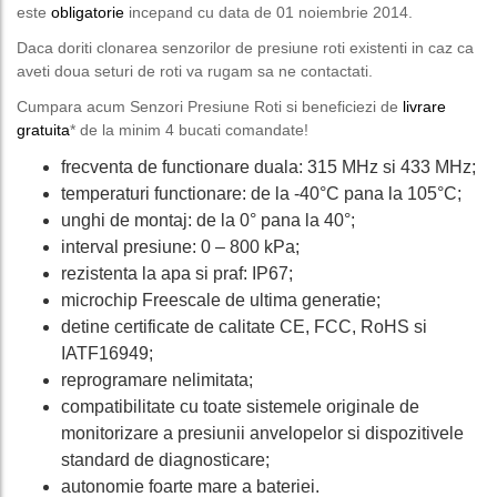
este
obligatorie
incepand cu data de 01 noiembrie 2014.
Daca doriti clonarea senzorilor de presiune roti existenti in caz ca
aveti doua seturi de roti va rugam sa ne contactati.
Cumpara acum Senzori Presiune Roti si beneficiezi de
livrare
gratuita
* de la minim 4 bucati comandate!
frecventa de functionare duala: 315 MHz si 433 MHz;
temperaturi functionare: de la -40°C pana la 105°C;
unghi de montaj: de la 0° pana la 40°;
interval presiune: 0 – 800 kPa;
rezistenta la apa si praf: IP67;
microchip Freescale de ultima generatie;
detine certificate de calitate CE, FCC, RoHS si
IATF16949;
reprogramare nelimitata;
compatibilitate cu toate sistemele originale de
monitorizare a presiunii anvelopelor si dispozitivele
standard de diagnosticare;
autonomie foarte mare a bateriei.