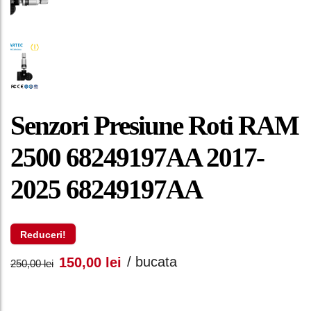
Senzori Presiune Roti RAM
2500 68249197AA 2017-
2025 68249197AA
Reduceri!
Prețul
Prețul
/ bucata
150,00
lei
250,00
lei
inițial
curent