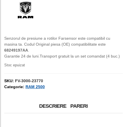
a
este:
fost:
150,00 lei.
250,00 lei.
Senzorul de presiune a rotilor Farsensor este compatibil cu
masina ta. Codul Original piesa (OE) compatibilitate este
68249197AA
.
Garantie 24 de luni.Transport gratuit la un set comandat (4 buc.)
Stoc epuizat
SKU:
FV-3000-23770
Categorie:
RAM 2500
DESCRIERE
PARERI