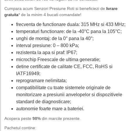
Cumpara acum Senzori Presiune Roti si beneficiezi de
livrare
gratuita
* de la minim 4 bucati comandate!
frecventa de functionare duala: 315 MHz si 433 MHz;
temperaturi functionare: de la -40°C pana la 105°C;
unghi de montaj: de la 0° pana la 40°;
interval presiune: 0 – 800 kPa;
rezistenta la apa si praf: IP67;
microchip Freescale de ultima generatie;
detine certificate de calitate CE, FCC, RoHS si
IATF16949;
reprogramare nelimitata;
compatibilitate cu toate sistemele originale de
monitorizare a presiunii anvelopelor si dispozitivele
standard de diagnosticare;
autonomie foarte mare a bateriei.
Acopera peste
98%
din marcile prezente.
Pachetul contine: