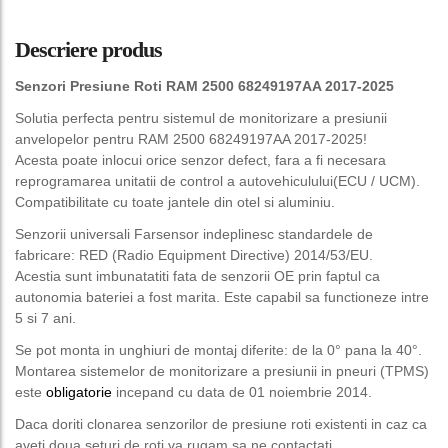
Descriere produs
Senzori Presiune Roti RAM 2500 68249197AA 2017-2025
Solutia perfecta pentru sistemul de monitorizare a presiunii
anvelopelor pentru RAM 2500 68249197AA 2017-2025!
Acesta poate inlocui orice senzor defect, fara a fi necesara
reprogramarea unitatii de control a autovehiculului(ECU / UCM).
Compatibilitate cu toate jantele din otel si aluminiu.
Senzorii universali Farsensor indeplinesc standardele de
fabricare: RED (Radio Equipment Directive) 2014/53/EU.
Acestia sunt imbunatatiti fata de senzorii OE prin faptul ca
autonomia bateriei a fost marita. Este capabil sa functioneze intre
5 si 7 ani.
Se pot monta in unghiuri de montaj diferite: de la 0° pana la 40°.
Montarea sistemelor de monitorizare a presiunii in pneuri (TPMS)
este
obligatorie
incepand cu data de 01 noiembrie 2014.
Daca doriti clonarea senzorilor de presiune roti existenti in caz ca
aveti doua seturi de roti va rugam sa ne contactati.