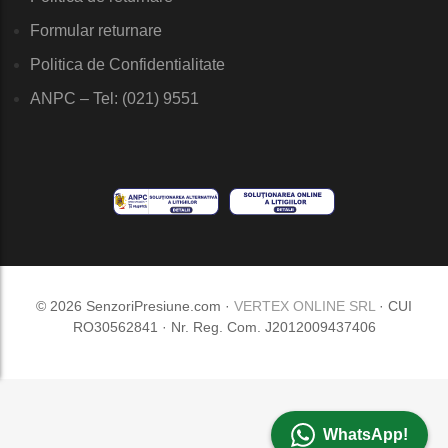
Formular returnare
Politica de Confidentialitate
ANPC – Tel: (021) 9551
© 2026 SenzoriPresiune.com ·
VERTEX ONLINE SRL
· CUI
RO30562841 · Nr. Reg. Com. J2012009437406
WhatsApp!