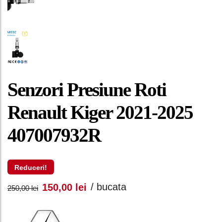
Senzori Presiune Roti
Renault Kiger 2021-2025
407007932R
Reduceri!
Prețul
Prețul
/ bucata
150,00
lei
250,00
lei
inițial
curent