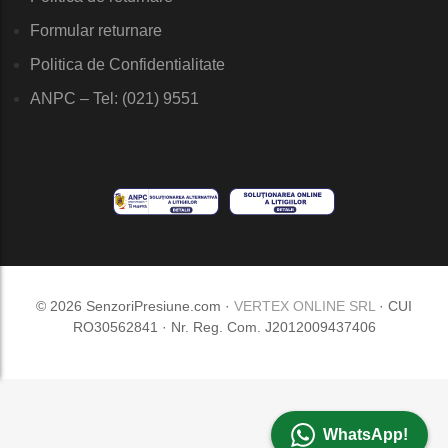
Formular returnare
Politica de Confidentialitate
ANPC – Tel: (021) 9551
© 2026 SenzoriPresiune.com ·
VERTEX ONLINE SRL
· CUI
RO30562841 · Nr. Reg. Com. J2012009437406
WhatsApp!