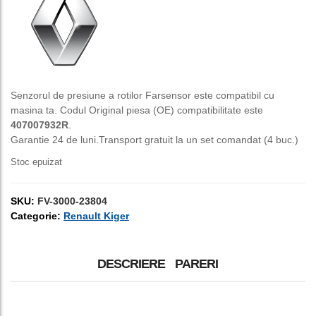
a
este:
fost:
150,00 lei.
250,00 lei.
Senzorul de presiune a rotilor Farsensor este compatibil cu
masina ta. Codul Original piesa (OE) compatibilitate este
407007932R
.
Garantie 24 de luni.Transport gratuit la un set comandat (4 buc.)
Stoc epuizat
SKU:
FV-3000-23804
Categorie:
Renault Kiger
DESCRIERE
PARERI