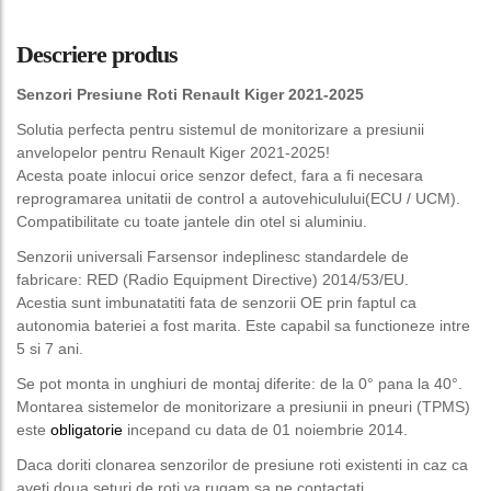
Descriere produs
Senzori Presiune Roti Renault Kiger 2021-2025
Solutia perfecta pentru sistemul de monitorizare a presiunii
anvelopelor pentru Renault Kiger 2021-2025!
Acesta poate inlocui orice senzor defect, fara a fi necesara
reprogramarea unitatii de control a autovehiculului(ECU / UCM).
Compatibilitate cu toate jantele din otel si aluminiu.
Senzorii universali Farsensor indeplinesc standardele de
fabricare: RED (Radio Equipment Directive) 2014/53/EU.
Acestia sunt imbunatatiti fata de senzorii OE prin faptul ca
autonomia bateriei a fost marita. Este capabil sa functioneze intre
5 si 7 ani.
Se pot monta in unghiuri de montaj diferite: de la 0° pana la 40°.
Montarea sistemelor de monitorizare a presiunii in pneuri (TPMS)
este
obligatorie
incepand cu data de 01 noiembrie 2014.
Daca doriti clonarea senzorilor de presiune roti existenti in caz ca
aveti doua seturi de roti va rugam sa ne contactati.