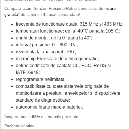
Cumpara acum Senzori Presiune Roti si beneficiezi de
livrare
gratuita
* de la minim 4 bucati comandate!
frecventa de functionare duala: 315 MHz si 433 MHz;
temperaturi functionare: de la -40°C pana la 105°C;
unghi de montaj: de la 0° pana la 40°;
interval presiune: 0 – 800 kPa;
rezistenta la apa si praf: IP67;
microchip Freescale de ultima generatie;
detine certificate de calitate CE, FCC, RoHS si
IATF16949;
reprogramare nelimitata;
compatibilitate cu toate sistemele originale de
monitorizare a presiunii anvelopelor si dispozitivele
standard de diagnosticare;
autonomie foarte mare a bateriei.
Acopera peste
98%
din marcile prezente.
Pachetul contine: