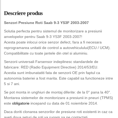
Descriere produs
Senzori Presiune Roti Saab 9-3 YS3F 2003-2007
Solutia perfecta pentru sistemul de monitorizare a presiunii
anvelopelor pentru Saab 9-3 YS3F 2003-2007!
Acesta poate inlocui orice senzor defect, fara a fi necesara
reprogramarea unitatii de control a autovehiculului(ECU / UCM).
Compatibilitate cu toate jantele din otel si aluminiu.
Senzorii universali Farsensor indeplinesc standardele de
fabricare: RED (Radio Equipment Directive) 2014/53/EU.
Acestia sunt imbunatatiti fata de senzorii OE prin faptul ca
autonomia bateriei a fost marita. Este capabil sa functioneze intre
5 si 7 ani.
Se pot monta in unghiuri de montaj diferite: de la 0° pana la 40°.
Montarea sistemelor de monitorizare a presiunii in pneuri (TPMS)
este
obligatorie
incepand cu data de 01 noiembrie 2014.
Daca doriti clonarea senzorilor de presiune roti existenti in caz ca
aveti doua seturi de roti va rugam sa ne contactati.