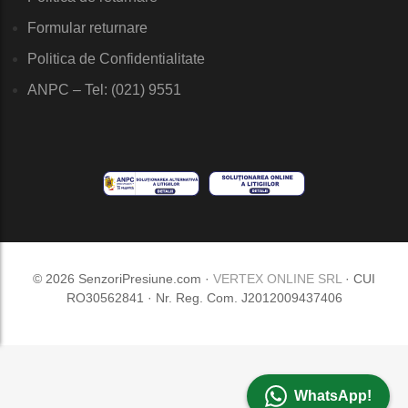
Formular returnare
Politica de Confidentialitate
ANPC – Tel: (021) 9551
© 2026 SenzoriPresiune.com ·
VERTEX ONLINE SRL
· CUI
RO30562841 · Nr. Reg. Com. J2012009437406
WhatsApp!