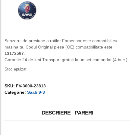
a
este:
fost:
150,00 lei.
250,00 lei.
Senzorul de presiune a rotilor Farsensor este compatibil cu
masina ta. Codul Original piesa (OE) compatibilitate este
13172567
.
Garantie 24 de luni.Transport gratuit la un set comandat (4 buc.)
Stoc epuizat
SKU:
FV-3000-23813
Categorie:
Saab 9-3
DESCRIERE
PARERI