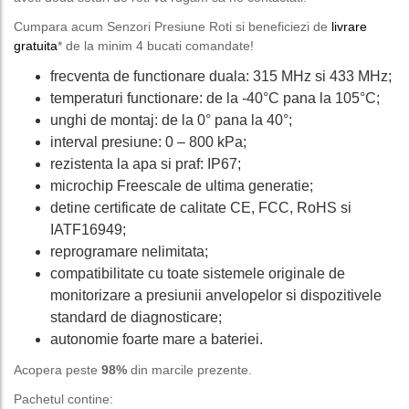
Cumpara acum Senzori Presiune Roti si beneficiezi de
livrare
gratuita
* de la minim 4 bucati comandate!
frecventa de functionare duala: 315 MHz si 433 MHz;
temperaturi functionare: de la -40°C pana la 105°C;
unghi de montaj: de la 0° pana la 40°;
interval presiune: 0 – 800 kPa;
rezistenta la apa si praf: IP67;
microchip Freescale de ultima generatie;
detine certificate de calitate CE, FCC, RoHS si
IATF16949;
reprogramare nelimitata;
compatibilitate cu toate sistemele originale de
monitorizare a presiunii anvelopelor si dispozitivele
standard de diagnosticare;
autonomie foarte mare a bateriei.
Acopera peste
98%
din marcile prezente.
Pachetul contine: