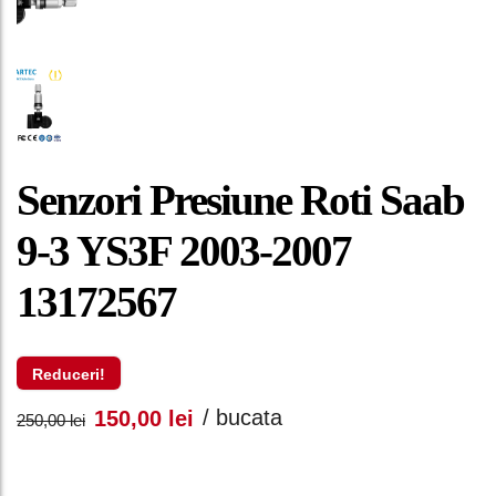
Senzori Presiune Roti Saab
9-3 YS3F 2003-2007
13172567
Reduceri!
Prețul
Prețul
/ bucata
150,00
lei
250,00
lei
inițial
curent