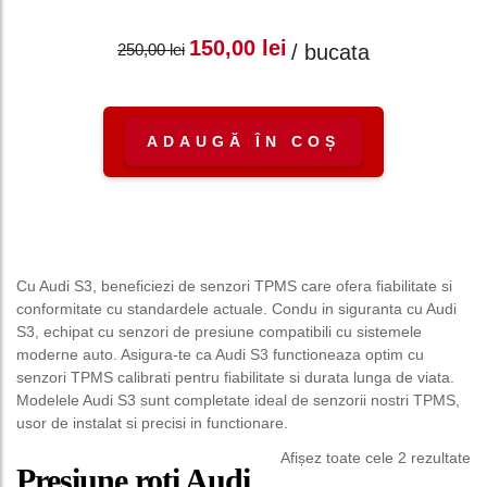
Prețul inițial a fost:
Prețul curent
150,00
lei
/ bucata
250,00
lei
250,00 lei.
este: 150,00 lei.
ADAUGĂ ÎN COȘ
Cu Audi S3, beneficiezi de senzori TPMS care ofera fiabilitate si
conformitate cu standardele actuale. Condu in siguranta cu Audi
S3, echipat cu senzori de presiune compatibili cu sistemele
moderne auto. Asigura-te ca Audi S3 functioneaza optim cu
senzori TPMS calibrati pentru fiabilitate si durata lunga de viata.
Modelele Audi S3 sunt completate ideal de senzorii nostri TPMS,
usor de instalat si precisi in functionare.
Afișez toate cele 2 rezultate
Presiune roti Audi