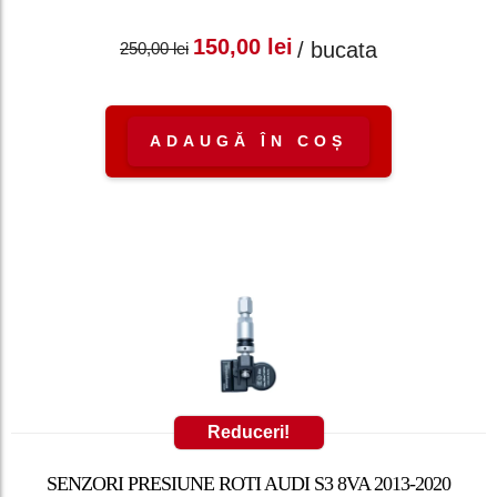
Prețul inițial a fost:
Prețul curent
150,00
lei
/ bucata
250,00
lei
250,00 lei.
este: 150,00 lei.
ADAUGĂ ÎN COȘ
Reduceri!
SENZORI PRESIUNE ROTI AUDI S3 8VA 2013-2020