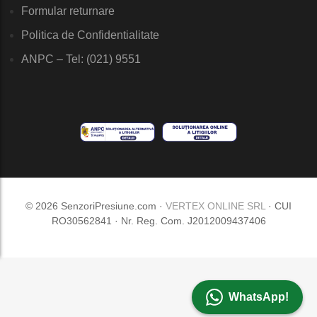
Formular returnare
Politica de Confidentialitate
ANPC – Tel: (021) 9551
© 2026 SenzoriPresiune.com ·
VERTEX ONLINE SRL
· CUI
RO30562841 · Nr. Reg. Com. J2012009437406
WhatsApp!