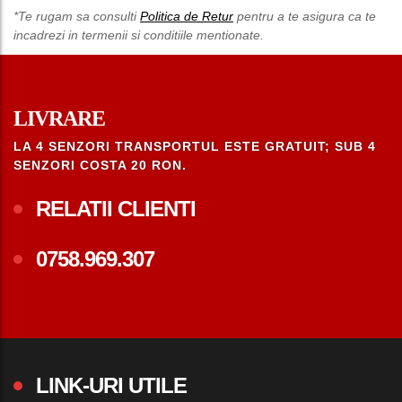
*Te rugam sa consulti
Politica de Retur
pentru a te asigura ca te
incadrezi in termenii si conditiile mentionate.
LIVRARE
LA 4 SENZORI TRANSPORTUL ESTE GRATUIT; SUB 4
SENZORI COSTA 20 RON.
RELATII CLIENTI
0758.969.307
LINK-URI UTILE