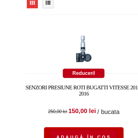
Reduceri!
SENZORI PRESIUNE ROTI BUGATTI VITESSE 201
2016
Prețul inițial a fost
Prețul cure
150,00
lei
/ bucata
250,00
lei
250,00 lei.
este:
150,00 lei.
ADAUGĂ ÎN COȘ