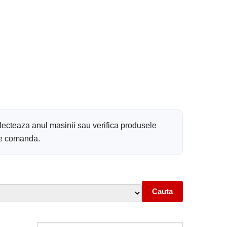
electeaza anul masinii sau verifica produsele
 de comanda.
Cauta