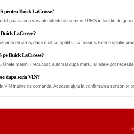
PMS pentru Buick LaCrosse?
del poate avea variante diferite de senzori TPMS in functie de generat
u Buick LaCrosse?
 jante de iarna, daca sunt compatibili cu masina. Este o solutie pract
S pe Buick LaCrosse?
a. Unele masini ii recunosc automat dupa mers, iar altele pot necesi
sse dupa seria VIN?
eria VIN inainte de comanda. Aceasta ajuta la confirmarea senzorilor po