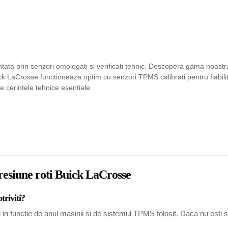
ta prin senzori omologati si verificati tehnic. Descopera gama noastra
ick LaCrosse functioneaza optim cu senzori TPMS calibrati pentru fiabili
e cerintele tehnice esentiale.
presiune roti Buick LaCrosse
triviti?
 functie de anul masinii si de sistemul TPMS folosit. Daca nu esti sigu