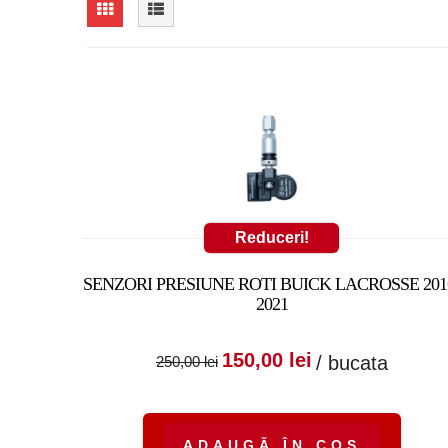
Reduceri!
SENZORI PRESIUNE ROTI BUICK LACROSSE 201
2021
Prețul inițial a fost
Prețul cure
150,00
lei
/ bucata
250,00
lei
250,00 lei.
este:
150,00 lei.
ADAUGĂ ÎN COȘ