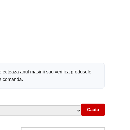
electeaza anul masinii sau verifica produsele
 de comanda.
Cauta