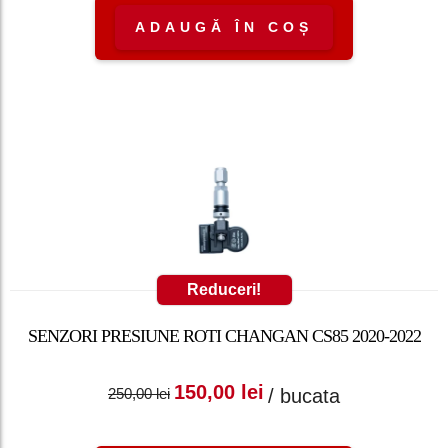
ADAUGĂ ÎN COȘ
Reduceri!
SENZORI PRESIUNE ROTI CHANGAN CS85 2020-2022
Prețul inițial a fost:
Prețul curent
150,00
lei
/ bucata
250,00
lei
250,00 lei.
este: 150,00 lei.