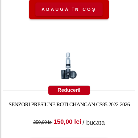
ADAUGĂ ÎN COȘ
Reduceri!
SENZORI PRESIUNE ROTI CHANGAN CS85 2022-2026
Prețul inițial a fost:
Prețul curent
150,00
lei
/ bucata
250,00
lei
250,00 lei.
este: 150,00 lei.