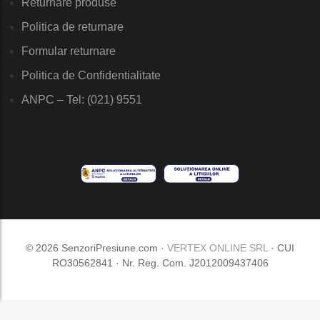
Returnare produse
Politica de returnare
Formular returnare
Politica de Confidentialitate
ANPC – Tel: (021) 9551
© 2026 SenzoriPresiune.com ·
VERTEX ONLINE SRL
· CUI
RO30562841 · Nr. Reg. Com. J2012009437406