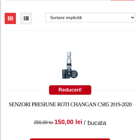
Reduceri!
SENZORI PRESIUNE ROTI CHANGAN CS85 2019-2020
Prețul inițial a fost:
Prețul curent
150,00
lei
/ bucata
250,00
lei
250,00 lei.
este: 150,00 lei.