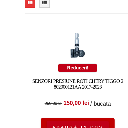
Reduceri!
SENZORI PRESIUNE ROTI CHERY TIGGO 2
802000121AA 2017-2023
Prețul inițial a fost
Prețul cure
150,00
lei
/ bucata
250,00
lei
250,00 lei.
este:
150,00 lei.
ADAUGĂ ÎN COȘ