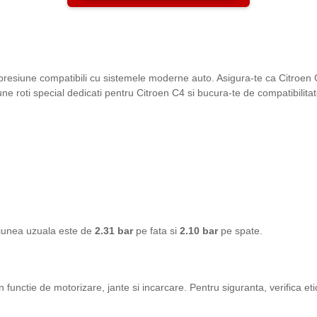
presiune compatibili cu sistemele moderne auto. Asigura-te ca Citroen
siune roti special dedicati pentru Citroen C4 si bucura-te de compatibili
siunea uzuala este de
2.31 bar
pe fata si
2.10 bar
pe spate.
in functie de motorizare, jante si incarcare. Pentru siguranta, verifica eti