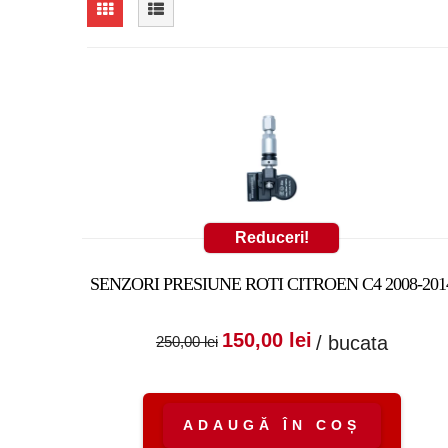
Reduceri!
SENZORI PRESIUNE ROTI CITROEN C4 2008-201
Prețul inițial a fost
Prețul cure
150,00
lei
/ bucata
250,00
lei
250,00 lei.
este:
150,00 lei.
ADAUGĂ ÎN COȘ