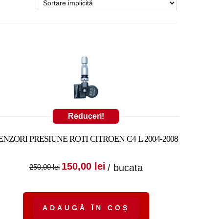
Reduceri!
ENZORI PRESIUNE ROTI CITROEN C4 L 2004-2008
Prețul inițial a fost:
Prețul curent
150,00
lei
/ bucata
250,00
lei
250,00 lei.
este:
150,00 lei.
ADAUGĂ ÎN COȘ