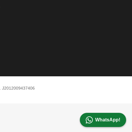
e
m. J2012009437406
WhatsApp!