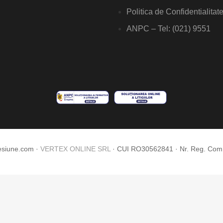
Politica de Confidentialitat
ANPC – Tel: (021) 9551
esiune.com ·
VERTEX ONLINE SRL
· CUI RO30562841 · Nr. Reg. Co