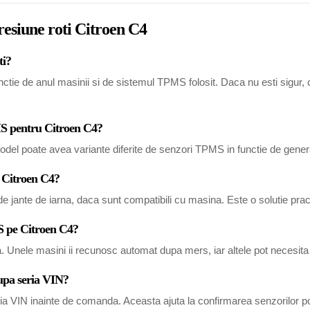
resiune roti Citroen C4
ti?
tie de anul masinii si de sistemul TPMS folosit. Daca nu esti sigur, co
MS pentru Citroen C4?
del poate avea variante diferite de senzori TPMS in functie de generat
u Citroen C4?
 jante de iarna, daca sunt compatibili cu masina. Este o solutie pract
S pe Citroen C4?
a. Unele masini ii recunosc automat dupa mers, iar altele pot necesi
dupa seria VIN?
eria VIN inainte de comanda. Aceasta ajuta la confirmarea senzorilor po