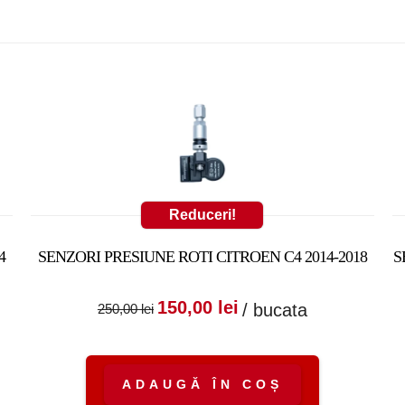
Reduceri!
4
SENZORI PRESIUNE ROTI CITROEN C4 2014-2018
S
:
nt
Prețul inițial a fost:
Prețul curent
150,00
lei
/ bucata
250,00
lei
250,00 lei.
este:
150,00 lei.
ADAUGĂ ÎN COȘ