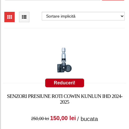
Reduceri!
SENZORI PRESIUNE ROTI COWIN KUNLUN IHD 2024-
2025
Prețul inițial a fost:
Prețul curent
150,00
lei
/ bucata
250,00
lei
250,00 lei.
este: 150,00 lei.