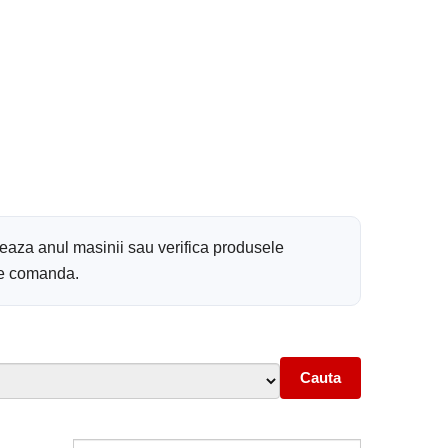
teaza anul masinii sau verifica produsele
 de comanda.
Cauta