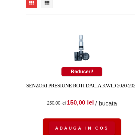
Reduceri!
SENZORI PRESIUNE ROTI DACIA KWID 2020-20
Prețul inițial a fost
Prețul cure
150,00
lei
/ bucata
250,00
lei
250,00 lei.
este:
150,00 lei.
ADAUGĂ ÎN COȘ