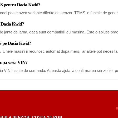
PMS pentru Dacia Kwid?
del poate avea variante diferite de senzori TPMS in functie de generat
u Dacia Kwid?
 jante de iarna, daca sunt compatibili cu masina. Este o solutie pract
MS pe Dacia Kwid?
a. Unele masini ii recunosc automat dupa mers, iar altele pot necesi
dupa seria VIN?
eria VIN inainte de comanda. Aceasta ajuta la confirmarea senzorilor po
SUB 4 SENZORI COSTA 20 RON.