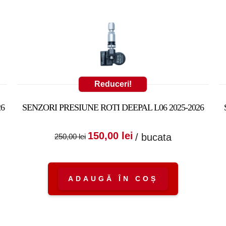
Reduceri!
26
SENZORI PRESIUNE ROTI DEEPAL L06 2025-2026
:
nt
Prețul inițial a fost:
Prețul curent
150,00
lei
/ bucata
250,00
lei
250,00 lei.
este:
150,00 lei.
ADAUGĂ ÎN COȘ