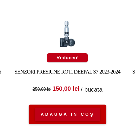
Reduceri!
6
SENZORI PRESIUNE ROTI DEEPAL S7 2023-2024
:
nt
Prețul inițial a fost:
Prețul curent
150,00
lei
/ bucata
250,00
lei
250,00 lei.
este:
150,00 lei.
ADAUGĂ ÎN COȘ