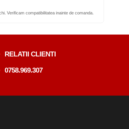
chi. Verificam compatibilitatea inainte de comanda.
RELATII CLIENTI
0758.969.307