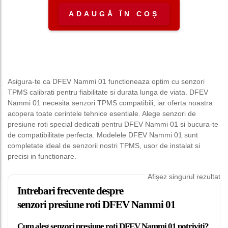
ADAUGĂ ÎN COȘ
Asigura-te ca DFEV Nammi 01 functioneaza optim cu senzori
TPMS calibrati pentru fiabilitate si durata lunga de viata. DFEV
Nammi 01 necesita senzori TPMS compatibili, iar oferta noastra
acopera toate cerintele tehnice esentiale. Alege senzori de
presiune roti special dedicati pentru DFEV Nammi 01 si bucura-te
de compatibilitate perfecta. Modelele DFEV Nammi 01 sunt
completate ideal de senzorii nostri TPMS, usor de instalat si
precisi in functionare.
Afișez singurul rezultat
Intrebari frecvente despre
senzori presiune roti DFEV Nammi 01
Cum aleg senzori presiune roti DFEV Nammi 01 potriviti?