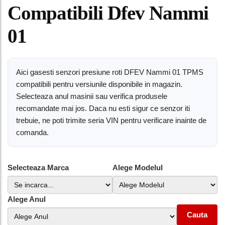
Compatibili Dfev Nammi
01
Aici gasesti senzori presiune roti DFEV Nammi 01 TPMS
compatibili pentru versiunile disponibile in magazin.
Selecteaza anul masinii sau verifica produsele
recomandate mai jos. Daca nu esti sigur ce senzor iti
trebuie, ne poti trimite seria VIN pentru verificare inainte de
comanda.
Selecteaza Marca
Alege Modelul
Alege Anul
Cauta