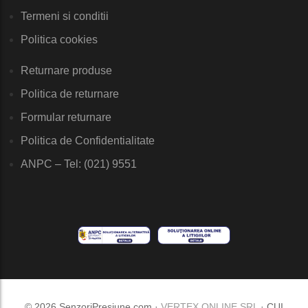
Termeni si conditii
Politica cookies
Returnare produse
Politica de returnare
Formular returnare
Politica de Confidentialitate
ANPC – Tel: (021) 9551
© 2026 SenzoriPresiune.com ·
VERTEX ONLINE SRL
· CUI