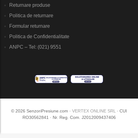
Returnare produse
Politica de returnare
Formular returnare
Politica de Confidentialitate
ANPC – Tel: (021) 9551
© 2026 SenzoriPresiune.com ·
VERTEX ONLINE SRL
· CUI
RO30562841 · Nr. Reg. Com. J2012009437406