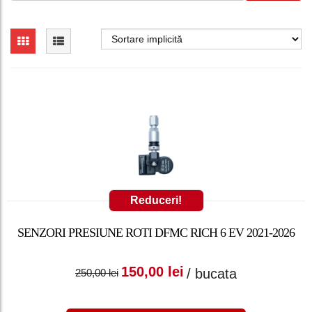
Reduceri!
SENZORI PRESIUNE ROTI DFMC RICH 6 EV 2021-2026
Prețul inițial a fost:
Prețul curent
150,00
lei
/ bucata
250,00
lei
250,00 lei.
este: 150,00 lei.