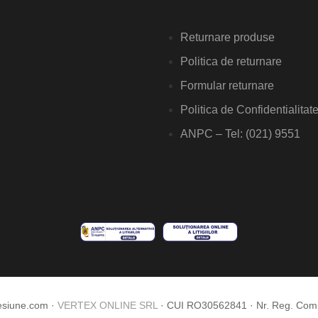
Returnare produse
Politica de returnare
Formular returnare
Politica de Confidentialitat
ANPC – Tel: (021) 9551
esiune.com ·
VERTEX ONLINE SRL
· CUI RO30562841 · Nr. Reg. Co