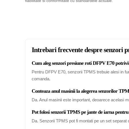
fiabilitate si conformitate cu standardele actuale.
Intrebari frecvente despre senzori 
Cum aleg senzori presiune roti DFPV E70 potrivi
Pentru DFPV E70, senzorii TPMS trebuie alesi in funct
comanda.
Conteaza anul masinii la alegerea senzorilor 
Da. Anul masinii este important, deoarece acelasi mo
Pot folosi senzorii TPMS pe jante de iarna pent
Da. Senzorii TPMS pot fi montati pe un set separat de