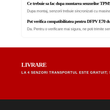
Ce trebuie sa fac dupa montarea senzorilor TP
Dupa montaj, senzorii trebuie sincronizati cu masin
Pot verifica compatibilitatea pentru DFPV E70 d
Da. Pentru o verificare mai sigura, ne poti trimite s
LIVRARE
LA 4 SENZORI TRANSPORTUL ESTE GRATUIT; 