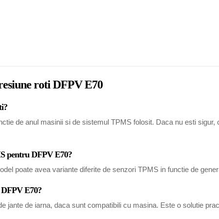
presiune roti DFPV E70
ti?
ie de anul masinii si de sistemul TPMS folosit. Daca nu esti sigur, com
TPMS pentru DFPV E70?
del poate avea variante diferite de senzori TPMS in functie de generat
ru DFPV E70?
 jante de iarna, daca sunt compatibili cu masina. Este o solutie pract