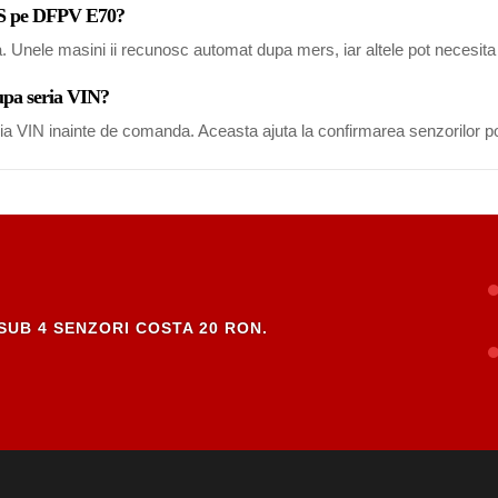
MS pe DFPV E70?
a. Unele masini ii recunosc automat dupa mers, iar altele pot necesi
upa seria VIN?
eria VIN inainte de comanda. Aceasta ajuta la confirmarea senzorilor po
SUB 4 SENZORI COSTA 20 RON.