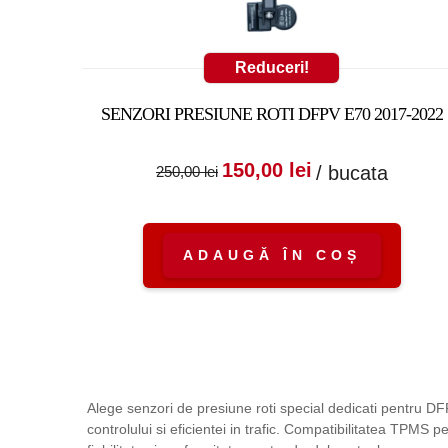
Reduceri!
SENZORI PRESIUNE ROTI DFPV E70 2017-2022
Prețul inițial a fost
Prețul cure
150,00
lei
/ bucata
250,00
lei
250,00 lei.
este:
150,00 lei.
ADAUGĂ ÎN COȘ
Alege senzori de presiune roti special dedicati pentru D
controlului si eficientei in trafic. Compatibilitatea TPM