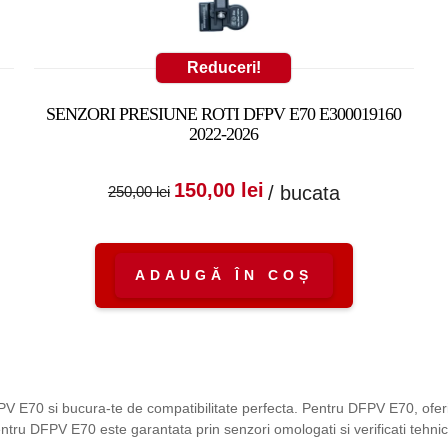
Reduceri!
SENZORI PRESIUNE ROTI DFPV E70 E300019160
2022-2026
:
nt
Prețul inițial a fost:
Prețul curent
150,00
lei
/ bucata
250,00
lei
250,00 lei.
este:
150,00 lei.
ADAUGĂ ÎN COȘ
FPV E70 si bucura-te de compatibilitate perfecta. Pentru DFPV E70, ofe
S pentru DFPV E70 este garantata prin senzori omologati si verificati te