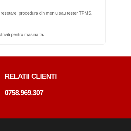
ta resetare, procedura din meniu sau tester TPMS.
triviti pentru masina ta.
RELATII CLIENTI
0758.969.307