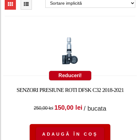
Reduceri!
SENZORI PRESIUNE ROTI DFSK C32 2018-2021
Prețul inițial a fost:
Prețul curent
150,00
lei
/ bucata
250,00
lei
250,00 lei.
este: 150,00 lei.
ADAUGĂ ÎN COȘ