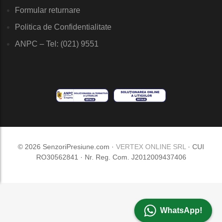
Formular returnare
Politica de Confidentialitate
ANPC – Tel: (021) 9551
© 2026 SenzoriPresiune.com ·
VERTEX ONLINE SRL
· CUI
RO30562841 · Nr. Reg. Com. J2012009437406
WhatsApp!