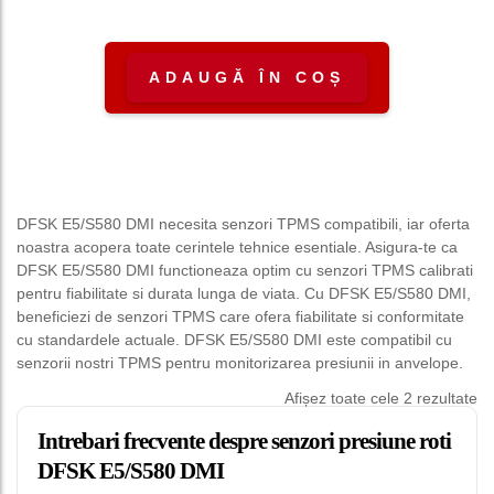
250,00 lei.
este: 150,00 lei.
ADAUGĂ ÎN COȘ
DFSK E5/S580 DMI necesita senzori TPMS compatibili, iar oferta
noastra acopera toate cerintele tehnice esentiale. Asigura-te ca
DFSK E5/S580 DMI functioneaza optim cu senzori TPMS calibrati
pentru fiabilitate si durata lunga de viata. Cu DFSK E5/S580 DMI,
beneficiezi de senzori TPMS care ofera fiabilitate si conformitate
cu standardele actuale. DFSK E5/S580 DMI este compatibil cu
senzorii nostri TPMS pentru monitorizarea presiunii in anvelope.
Afișez toate cele 2 rezultate
Intrebari frecvente despre senzori presiune roti
DFSK E5/S580 DMI