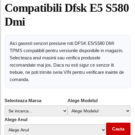
Compatibili Dfsk E5 S580
Dmi
Aici gasesti senzori presiune roti DFSK E5/S580 DMI
TPMS compatibili pentru versiunile disponibile in magazin.
Selecteaza anul masinii sau verifica produsele
recomandate mai jos. Daca nu esti sigur ce senzor iti
trebuie, ne poti trimite seria VIN pentru verificare inainte de
comanda.
Selecteaza Marca
Alege Modelul
Alege Anul
Cauta