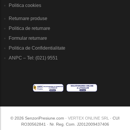
Politica cookies
Returnare produse
Politica de returnare
Formular returnare
Politica de Confidentialitate
ANPC – Tel: (021) 9551
© 2026 SenzoriPresiune.com ·
VERTEX ONLINE SRL
· CUI
RO30562841 · Nr. Reg. Com. J2012009437406