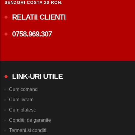
SENZORI COSTA 20 RON.
RELATII CLIENTI
0758.969.307
LINK-URI UTILE
Cum comand
Cum livram
Cum platesc
Conditii de garantie
Termeni si conditii