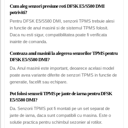
Cum aleg senzori presiune roti DFSK E5/S580 DMI
potriviti?
Pentru DFSK E5/S580 DMI, senzorii TPMS trebuie alesi
in functie de anul masinii si de sistemul TPMS folosit.
Daca nu esti sigur, compatibilitatea poate fi verificata
inainte de comanda.
Conteaza anul masinii la alegerea senzorilor TPMS pentru
DFSK E5/S580 DMI?
Da. Anul masinii este important, deoarece acelasi model
poate avea variante diferite de senzori TPMS in functie de
generatie, facelift sau echipare.
Pot folosi senzorii TPMS pe jante de iarna pentru DFSK
E5/S580 DMI?
Da. Senzorii TPMS pot fi montati pe un set separat de
jante de iarna, daca sunt compatibili cu masina. Este o
solutie practica pentru schimbul sezonier al rotilor.