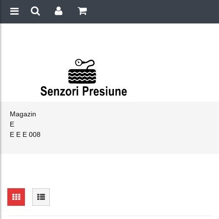
Magazin
E
E E E 008