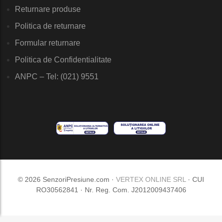
Returnare produse
Politica de returnare
Formular returnare
Politica de Confidentialitate
ANPC – Tel: (021) 9551
© 2026 SenzoriPresiune.com ·
VERTEX ONLINE SRL
· CUI
RO30562841 · Nr. Reg. Com. J2012009437406