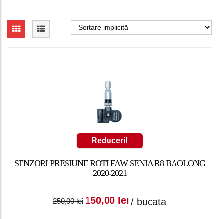
Reduceri!
SENZORI PRESIUNE ROTI FAW SENIA R8 BAOLONG
2020-2021
Prețul inițial a fost:
Prețul curent
150,00
lei
/ bucata
250,00
lei
250,00 lei.
este: 150,00 lei.