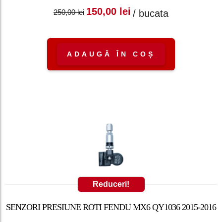
Prețul inițial a fost:
Prețul curent
150,00
lei
/ bucata
250,00
lei
250,00 lei.
este: 150,00 lei.
ADAUGĂ ÎN COȘ
Reduceri!
SENZORI PRESIUNE ROTI FENDU MX6 QY1036 2015-2016