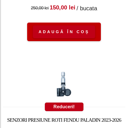
Prețul inițial a fost:
Prețul curent
150,00
lei
/ bucata
250,00
lei
250,00 lei.
este: 150,00 lei.
ADAUGĂ ÎN COȘ
Reduceri!
SENZORI PRESIUNE ROTI FENDU PALADIN 2023-2026