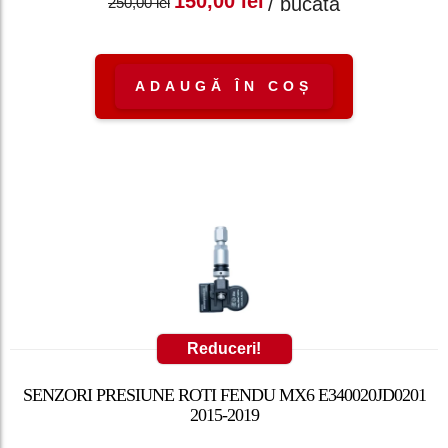
Prețul inițial a fost:
Prețul curent
150,00
lei
/ bucata
250,00
lei
250,00 lei.
este: 150,00 lei.
ADAUGĂ ÎN COȘ
Reduceri!
SENZORI PRESIUNE ROTI FENDU MX6 E340020JD0201
2015-2019