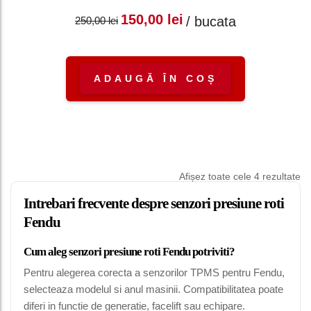
Prețul inițial a fost:
Prețul curent
150,00
lei
/ bucata
250,00
lei
250,00 lei.
este: 150,00 lei.
ADAUGĂ ÎN COȘ
Afișez toate cele 4 rezultate
Intrebari frecvente despre senzori presiune roti
Fendu
Cum aleg senzori presiune roti Fendu potriviti?
Pentru alegerea corecta a senzorilor TPMS pentru Fendu,
selecteaza modelul si anul masinii. Compatibilitatea poate
diferi in functie de generatie, facelift sau echipare.