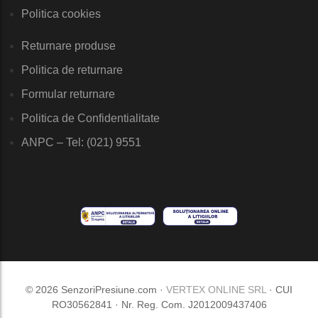
Politica cookies
Returnare produse
Politica de returnare
Formular returnare
Politica de Confidentialitate
ANPC – Tel: (021) 9551
© 2026 SenzoriPresiune.com ·
VERTEX ONLINE SRL
· CUI
RO30562841 · Nr. Reg. Com. J2012009437406