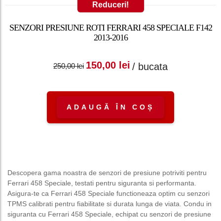
Reduceri!
SENZORI PRESIUNE ROTI FERRARI 458 SPECIALE F142
2013-2016
Prețul inițial a fost:
Prețul curent
150,00
lei
/ bucata
250,00
lei
250,00 lei.
este: 150,00 lei.
ADAUGĂ ÎN COȘ
Descopera gama noastra de senzori de presiune potriviti pentru
Ferrari 458 Speciale, testati pentru siguranta si performanta.
Asigura-te ca Ferrari 458 Speciale functioneaza optim cu senzori
TPMS calibrati pentru fiabilitate si durata lunga de viata. Condu in
siguranta cu Ferrari 458 Speciale, echipat cu senzori de presiune