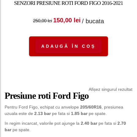
SENZORI PRESIUNE ROTI FORD FIGO 2016-2021
Prețul inițial a fost:
Prețul curent
150,00
lei
/ bucata
250,00
lei
250,00 lei.
este: 150,00 lei.
ADAUGĂ ÎN COȘ
Afișez singurul rezultat
Presiune roti Ford Figo
Pentru Ford Figo, echipat cu anvelope
205/60R16
, presiunea
uzuala este de
2.13 bar
pe fata si
1.85 bar
pe spate.
In regim incarcat, valorile pot ajunge la
2.40 bar
pe fata si
2.70
bar
pe spate.