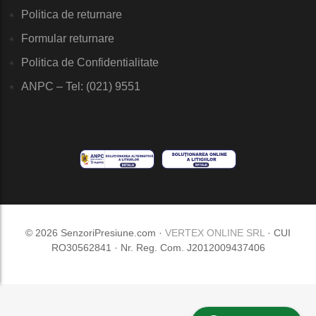
Politica de returnare
Formular returnare
Politica de Confidentialitate
ANPC – Tel: (021) 9551
© 2026 SenzoriPresiune.com ·
VERTEX ONLINE SRL
· CUI
RO30562841 · Nr. Reg. Com. J2012009437406