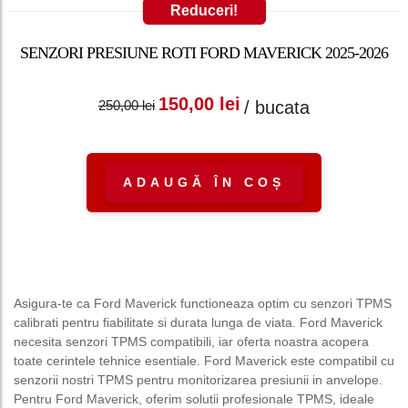
Reduceri!
SENZORI PRESIUNE ROTI FORD MAVERICK 2025-2026
Prețul inițial a fost:
Prețul curent
150,00
lei
/ bucata
250,00
lei
250,00 lei.
este: 150,00 lei.
ADAUGĂ ÎN COȘ
Asigura-te ca Ford Maverick functioneaza optim cu senzori TPMS
calibrati pentru fiabilitate si durata lunga de viata. Ford Maverick
necesita senzori TPMS compatibili, iar oferta noastra acopera
toate cerintele tehnice esentiale. Ford Maverick este compatibil cu
senzorii nostri TPMS pentru monitorizarea presiunii in anvelope.
Pentru Ford Maverick, oferim solutii profesionale TPMS, ideale