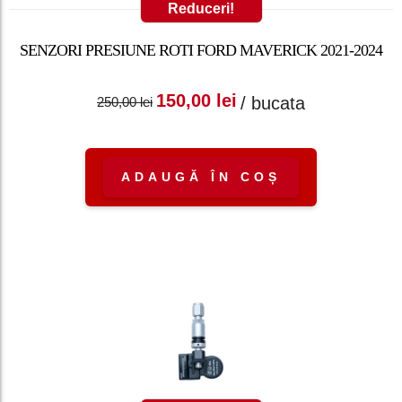
Reduceri!
SENZORI PRESIUNE ROTI FORD MAVERICK 2021-2024
Prețul inițial a fost:
Prețul curent
150,00
lei
/ bucata
250,00
lei
250,00 lei.
este: 150,00 lei.
ADAUGĂ ÎN COȘ