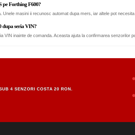
S pe Forthing F600?
a. Unele masini ii recunosc automat dupa mers, iar altele pot necesi
00 dupa seria VIN?
eria VIN inainte de comanda. Aceasta ajuta la confirmarea senzorilor po
SUB 4 SENZORI COSTA 20 RON.