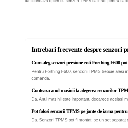
functioneaza optim cu senzori TPMS calibrati pentru fiabil
Intrebari frecvente despre senzori p
Cum aleg senzori presiune roti Forthing F600 potr
Pentru Forthing F600, senzorii TPMS trebuie alesi in 
comanda.
Conteaza anul masinii la alegerea senzorilor TP
Da. Anul masinii este important, deoarece acelasi mo
Pot folosi senzorii TPMS pe jante de iarna pentr
Da. Senzorii TPMS pot fi montati pe un set separat de