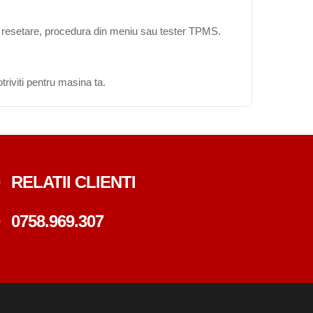
ta resetare, procedura din meniu sau tester TPMS.
triviti pentru masina ta.
RELATII CLIENTI
0758.969.307