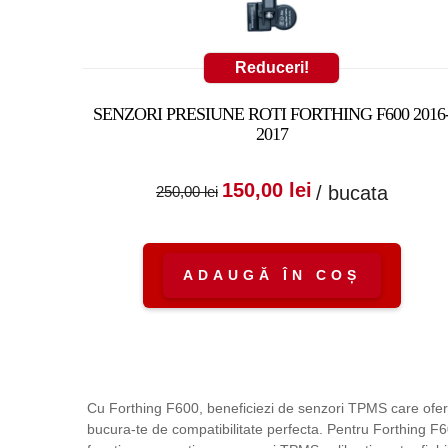
Reduceri!
SENZORI PRESIUNE ROTI FORTHING F600 2016
2017
Prețul inițial a fost
Prețul cure
150,00
lei
/ bucata
250,00
lei
250,00 lei.
este:
150,00 lei.
ADAUGĂ ÎN COȘ
Cu Forthing F600, beneficiezi de senzori TPMS care ofera 
bucura-te de compatibilitate perfecta. Pentru Forthing F60