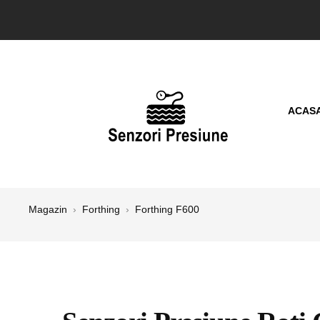
ACAS
Magazin
›
Forthing
›
Forthing F600