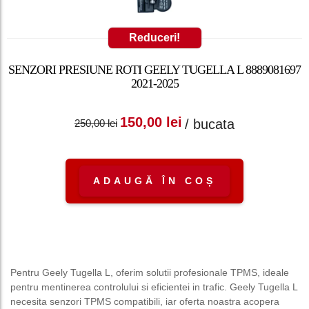
Reduceri!
SENZORI PRESIUNE ROTI GEELY TUGELLA L 8889081697
2021-2025
Prețul inițial a fost:
Prețul curent
150,00
lei
/ bucata
250,00
lei
250,00 lei.
este: 150,00 lei.
ADAUGĂ ÎN COȘ
Pentru Geely Tugella L, oferim solutii profesionale TPMS, ideale
pentru mentinerea controlului si eficientei in trafic. Geely Tugella L
necesita senzori TPMS compatibili, iar oferta noastra acopera