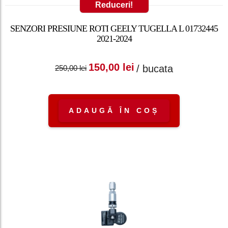
Reduceri!
SENZORI PRESIUNE ROTI GEELY TUGELLA L 01732445
2021-2024
Prețul inițial a fost:
Prețul curent
150,00
lei
/ bucata
250,00
lei
250,00 lei.
este: 150,00 lei.
ADAUGĂ ÎN COȘ