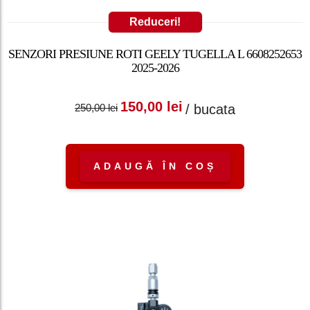
Reduceri!
SENZORI PRESIUNE ROTI GEELY TUGELLA L 6608252653
2025-2026
Prețul inițial a fost:
Prețul curent
150,00
lei
/ bucata
250,00
lei
250,00 lei.
este: 150,00 lei.
ADAUGĂ ÎN COȘ