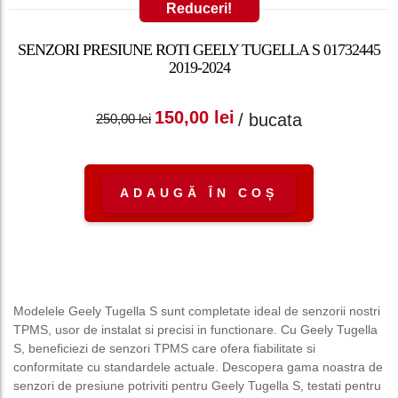
Reduceri!
SENZORI PRESIUNE ROTI GEELY TUGELLA S 01732445
2019-2024
Prețul inițial a fost:
Prețul curent
150,00
lei
/ bucata
250,00
lei
250,00 lei.
este: 150,00 lei.
ADAUGĂ ÎN COȘ
Modelele Geely Tugella S sunt completate ideal de senzorii nostri
TPMS, usor de instalat si precisi in functionare. Cu Geely Tugella
S, beneficiezi de senzori TPMS care ofera fiabilitate si
conformitate cu standardele actuale. Descopera gama noastra de
senzori de presiune potriviti pentru Geely Tugella S, testati pentru