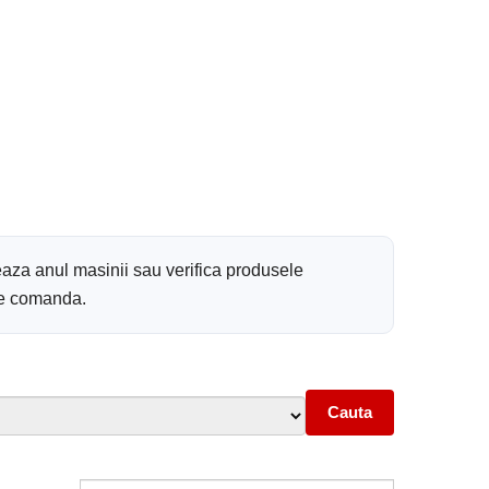
eaza anul masinii sau verifica produsele
 de comanda.
Cauta