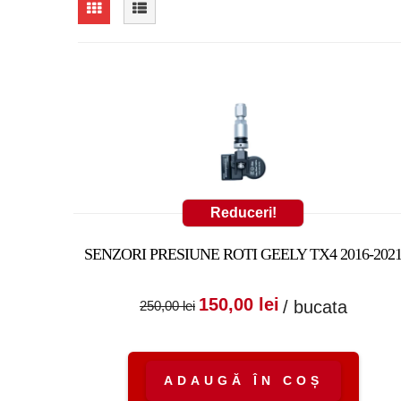
Reduceri!
SENZORI PRESIUNE ROTI GEELY TX4 2016-202
Prețul inițial a fost
Prețul cure
150,00
lei
/ bucata
250,00
lei
250,00 lei.
este:
150,00 lei.
ADAUGĂ ÎN COȘ