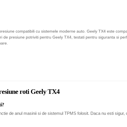
presiune compatibili cu sistemele moderne auto. Geely TX4 este compat
 de presiune potriviti pentru Geely TX4, testati pentru siguranta si p
nare.
presiune roti Geely TX4
ti?
tie de anul masinii si de sistemul TPMS folosit. Daca nu esti sigur, co