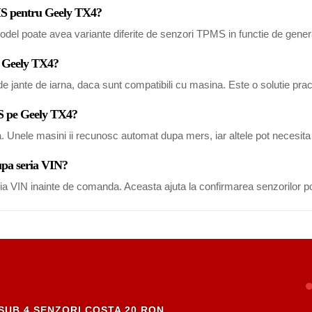
PMS pentru Geely TX4?
del poate avea variante diferite de senzori TPMS in functie de generat
u Geely TX4?
 jante de iarna, daca sunt compatibili cu masina. Este o solutie pract
MS pe Geely TX4?
a. Unele masini ii recunosc automat dupa mers, iar altele pot necesi
upa seria VIN?
eria VIN inainte de comanda. Aceasta ajuta la confirmarea senzorilor po
SUB 4 SENZORI COSTA 20 RON.