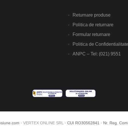
Returnare produse
Politica de returnare
Formular returnare
Politica de Confidentialitat
ANPC – Tel: (021) 9551
esiune.com ·
VERTEX ONLINE SRL
· CUI RO30562841 · Nr. Reg. Co