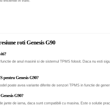
eficientei in trafic.
resiune roti Genesis G90
iti?
nctie de anul masinii si de sistemul TPMS folosit. Daca nu esti sigur, 
MS pentru Genesis G90?
del poate avea variante diferite de senzori TPMS in functie de generat
u Genesis G90?
 jante de iarna, daca sunt compatibili cu masina. Este o solutie pract