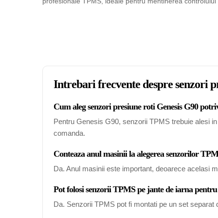
profesionale TPMS, ideale pentru mentinerea controlului si 
Intrebari frecvente despre senzori p
Cum aleg senzori presiune roti Genesis G90 potriv
Pentru Genesis G90, senzorii TPMS trebuie alesi in fu
comanda.
Conteaza anul masinii la alegerea senzorilor TP
Da. Anul masinii este important, deoarece acelasi mo
Pot folosi senzorii TPMS pe jante de iarna pentr
Da. Senzorii TPMS pot fi montati pe un set separat de