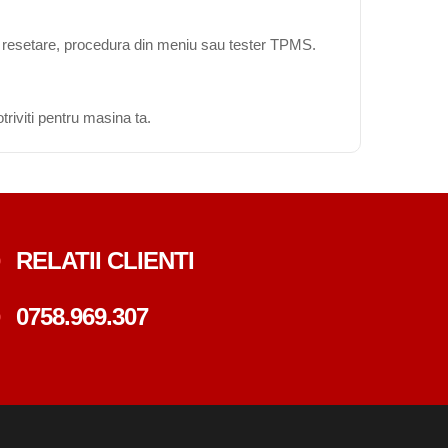
ta resetare, procedura din meniu sau tester TPMS.
triviti pentru masina ta.
RELATII CLIENTI
0758.969.307