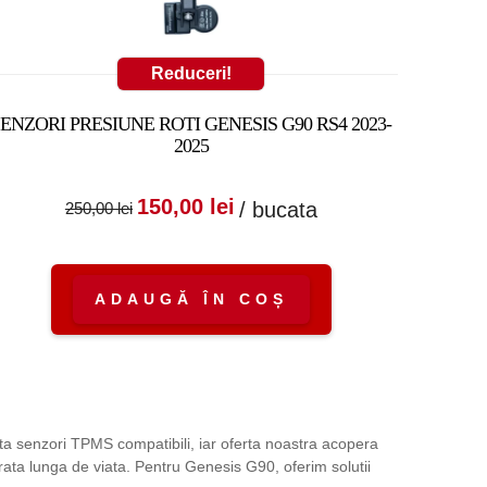
Reduceri!
SENZORI PRESIUNE ROTI GENESIS G90 RS4 2023-
2025
Prețul inițial a fost:
Prețul curent
150,00
lei
/ bucata
250,00
lei
250,00 lei.
este:
150,00 lei.
ADAUGĂ ÎN COȘ
ta senzori TPMS compatibili, iar oferta noastra acopera
rata lunga de viata. Pentru Genesis G90, oferim solutii