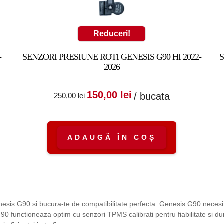
Reduceri!
-
SENZORI PRESIUNE ROTI GENESIS G90 HI 2022-
2026
:
nt
Prețul inițial a fost:
Prețul curent
150,00
lei
/ bucata
250,00
lei
250,00 lei.
este:
150,00 lei.
ADAUGĂ ÎN COȘ
enesis G90 si bucura-te de compatibilitate perfecta. Genesis G90 necesi
90 functioneaza optim cu senzori TPMS calibrati pentru fiabilitate si du