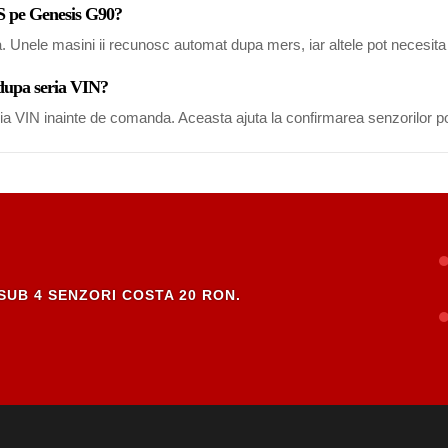
S pe Genesis G90?
a. Unele masini ii recunosc automat dupa mers, iar altele pot necesi
 dupa seria VIN?
eria VIN inainte de comanda. Aceasta ajuta la confirmarea senzorilor po
SUB 4 SENZORI COSTA 20 RON.