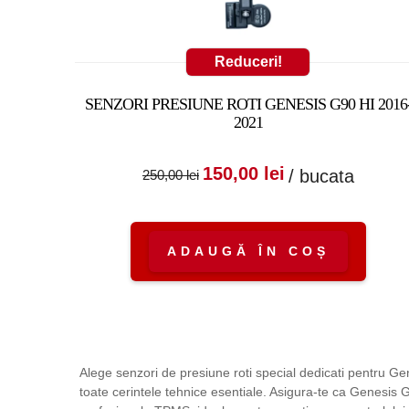
Reduceri!
SENZORI PRESIUNE ROTI GENESIS G90 HI 2016
2021
Prețul inițial a fost
Prețul cure
150,00
lei
/ bucata
250,00
lei
250,00 lei.
este:
150,00 lei.
ADAUGĂ ÎN COȘ
Alege senzori de presiune roti special dedicati pentru G
toate cerintele tehnice esentiale. Asigura-te ca Genesis G