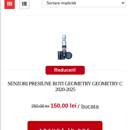
Reduceri!
SENZORI PRESIUNE ROTI GEOMETRY GEOMETRY C
2020-2025
Prețul inițial a fost:
Prețul curent
150,00
lei
/ bucata
250,00
lei
250,00 lei.
este: 150,00 lei.