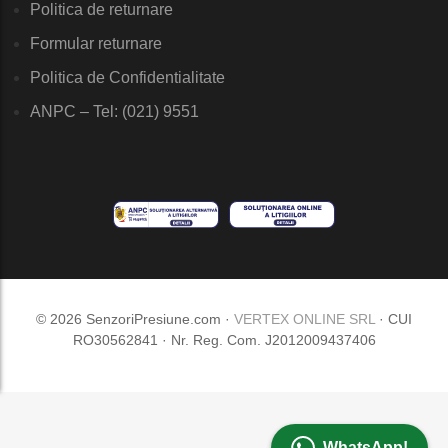
Politica de returnare
Formular returnare
Politica de Confidentialitate
ANPC – Tel: (021) 9551
© 2026 SenzoriPresiune.com ·
VERTEX ONLINE SRL
· CUI
RO30562841 · Nr. Reg. Com. J2012009437406
WhatsApp!