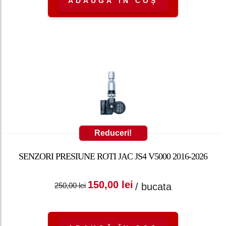
ADAUGĂ ÎN COȘ
Reduceri!
SENZORI PRESIUNE ROTI JAC JS4 V5000 2016-2026
Prețul inițial a fost:
Prețul curent
150,00
lei
/ bucata
250,00
lei
250,00 lei.
este: 150,00 lei.