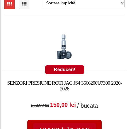
Reduceri!
SENZORI PRESIUNE ROTI JAC JS4 3666200U7300 2020-
2026
Prețul inițial a fost:
Prețul curent
150,00
lei
/ bucata
250,00
lei
250,00 lei.
este: 150,00 lei.