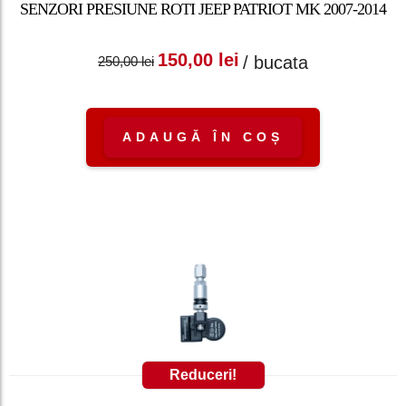
SENZORI PRESIUNE ROTI JEEP PATRIOT MK 2007-2014
Prețul inițial a fost:
Prețul curent
150,00
lei
/ bucata
250,00
lei
250,00 lei.
este: 150,00 lei.
ADAUGĂ ÎN COȘ
Reduceri!