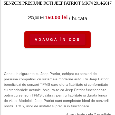
SENZORI PRESIUNE ROTI JEEP PATRIOT MK74 2014-2017
Prețul inițial a fost:
Prețul curent
150,00
lei
/ bucata
250,00
lei
250,00 lei.
este: 150,00 lei.
ADAUGĂ ÎN COȘ
Condu in siguranta cu Jeep Patriot, echipat cu senzori de
presiune compatibili cu sistemele moderne auto. Cu Jeep Patriot,
beneficiezi de senzori TPMS care ofera fiabilitate si conformitate
cu standardele actuale. Asigura-te ca Jeep Patriot functioneaza
optim cu senzori TPMS calibrati pentru fiabilitate si durata lunga
de viata. Modelele Jeep Patriot sunt completate ideal de senzorii
nostri TPMS, usor de instalat si precisi in functionare.
Afișez toate cele 2 rezultate