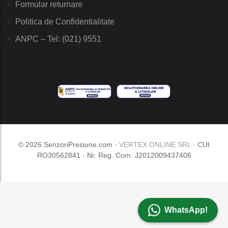
Formular returnare
Politica de Confidentialitate
ANPC – Tel: (021) 9551
© 2026 SenzoriPresiune.com ·
VERTEX ONLINE SRL
· CUI
RO30562841 · Nr. Reg. Com. J2012009437406
WhatsApp!