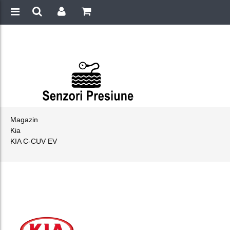
Magazin
Kia
KIA C-CUV EV