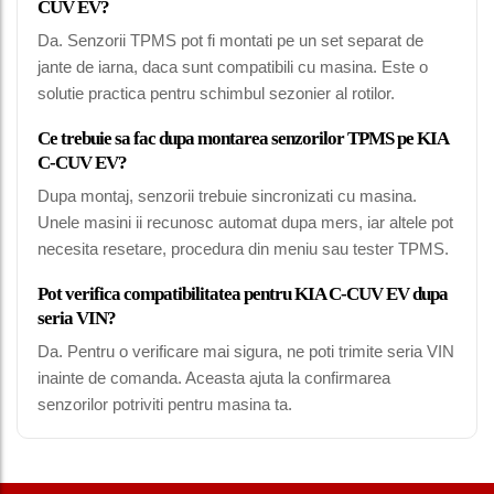
CUV EV?
Da. Senzorii TPMS pot fi montati pe un set separat de
jante de iarna, daca sunt compatibili cu masina. Este o
solutie practica pentru schimbul sezonier al rotilor.
Ce trebuie sa fac dupa montarea senzorilor TPMS pe KIA
C-CUV EV?
Dupa montaj, senzorii trebuie sincronizati cu masina.
Unele masini ii recunosc automat dupa mers, iar altele pot
necesita resetare, procedura din meniu sau tester TPMS.
Pot verifica compatibilitatea pentru KIA C-CUV EV dupa
seria VIN?
Da. Pentru o verificare mai sigura, ne poti trimite seria VIN
inainte de comanda. Aceasta ajuta la confirmarea
senzorilor potriviti pentru masina ta.