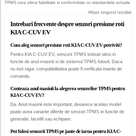
TPMS care ofera fiabilitate si conformitate cu standardele actuale.
Afișez singurul rezultat
Intrebari frecvente despre senzori presiune roti
KIA C-CUV EV
Cum aleg senzori presiune roti KIA C-CUV EV potriviti?
Pentru KIA C-CUV EV, senzorii TPMS trebuie alesi in
functie de anul masinii si de sistemul TPMS folosit. Daca
nu esti sigur, compatibilitatea poate fi verificata inainte de
comanda.
Conteaza anul masinii la alegerea senzorilor TPMS pentru
KIA C-CUV EV?
Da. Anul masinii este important, deoarece acelasi model
poate avea variante diferite de senzori TPMS in functie de
generatie, facelift sau echipare.
Pot folosi senzorii TPMS pe jante de iarna pentru KIA C-