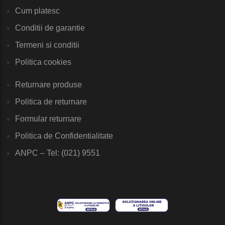
Cum platesc
Conditii de garantie
Termeni si conditii
Politica cookies
Returnare produse
Politica de returnare
Formular returnare
Politica de Confidentialitate
ANPC – Tel: (021) 9551