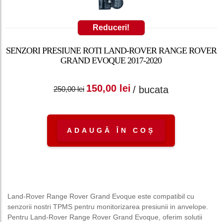
Reduceri!
SENZORI PRESIUNE ROTI LAND-ROVER RANGE ROVER
GRAND EVOQUE 2017-2020
Prețul inițial a fost:
Prețul curent
150,00
lei
/ bucata
250,00
lei
250,00 lei.
este: 150,00 lei.
ADAUGĂ ÎN COȘ
Land-Rover Range Rover Grand Evoque este compatibil cu
senzorii nostri TPMS pentru monitorizarea presiunii in anvelope.
Pentru Land-Rover Range Rover Grand Evoque, oferim solutii