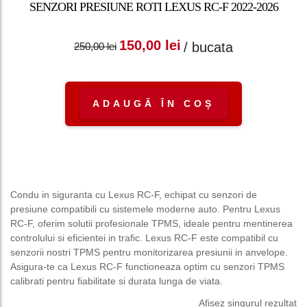
SENZORI PRESIUNE ROTI LEXUS RC-F 2022-2026
Prețul inițial a fost:
Prețul curent
150,00
lei
/ bucata
250,00
lei
250,00 lei.
este: 150,00 lei.
ADAUGĂ ÎN COȘ
Condu in siguranta cu Lexus RC-F, echipat cu senzori de
presiune compatibili cu sistemele moderne auto. Pentru Lexus
RC-F, oferim solutii profesionale TPMS, ideale pentru mentinerea
controlului si eficientei in trafic. Lexus RC-F este compatibil cu
senzorii nostri TPMS pentru monitorizarea presiunii in anvelope.
Asigura-te ca Lexus RC-F functioneaza optim cu senzori TPMS
calibrati pentru fiabilitate si durata lunga de viata.
Afișez singurul rezultat