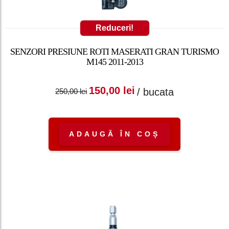
Reduceri!
SENZORI PRESIUNE ROTI MASERATI GRAN TURISMO
M145 2011-2013
Prețul inițial a fost:
Prețul curent
150,00
lei
/ bucata
250,00
lei
250,00 lei.
este: 150,00 lei.
ADAUGĂ ÎN COȘ