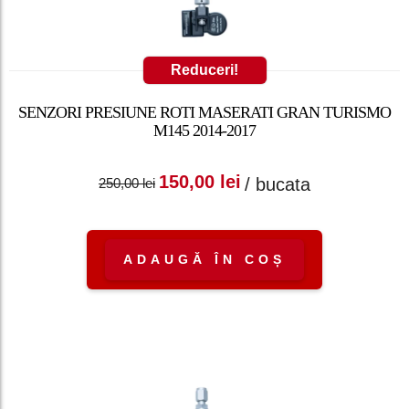
Reduceri!
SENZORI PRESIUNE ROTI MASERATI GRAN TURISMO
M145 2014-2017
Prețul inițial a fost:
Prețul curent
150,00
lei
/ bucata
250,00
lei
250,00 lei.
este: 150,00 lei.
ADAUGĂ ÎN COȘ