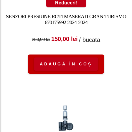
Reduceri!
SENZORI PRESIUNE ROTI MASERATI GRAN TURISMO
670175992 2024-2024
Prețul inițial a fost:
Prețul curent
150,00
lei
/ bucata
250,00
lei
250,00 lei.
este: 150,00 lei.
ADAUGĂ ÎN COȘ