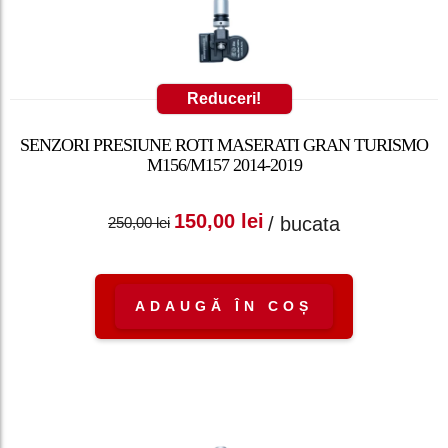
Reduceri!
SENZORI PRESIUNE ROTI MASERATI GRAN TURISMO
M156/M157 2014-2019
Prețul inițial a fost:
Prețul curent
150,00
lei
/ bucata
250,00
lei
250,00 lei.
este: 150,00 lei.
ADAUGĂ ÎN COȘ