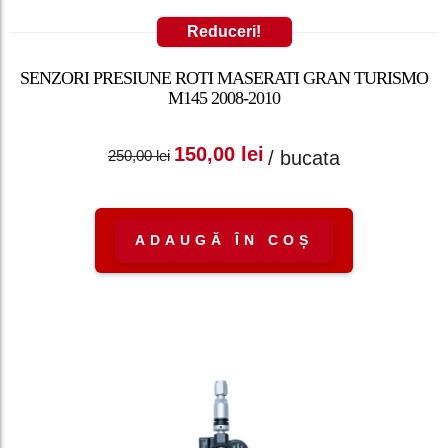
Reduceri!
SENZORI PRESIUNE ROTI MASERATI GRAN TURISMO
M145 2008-2010
Prețul inițial a fost:
Prețul curent
150,00
lei
/ bucata
250,00
lei
250,00 lei.
este: 150,00 lei.
ADAUGĂ ÎN COȘ