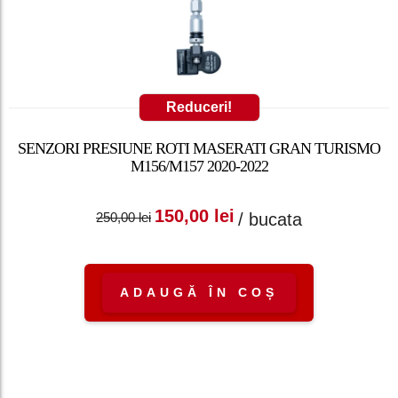
Reduceri!
SENZORI PRESIUNE ROTI MASERATI GRAN TURISMO
M156/M157 2020-2022
Prețul inițial a fost:
Prețul curent
150,00
lei
/ bucata
250,00
lei
250,00 lei.
este: 150,00 lei.
ADAUGĂ ÎN COȘ