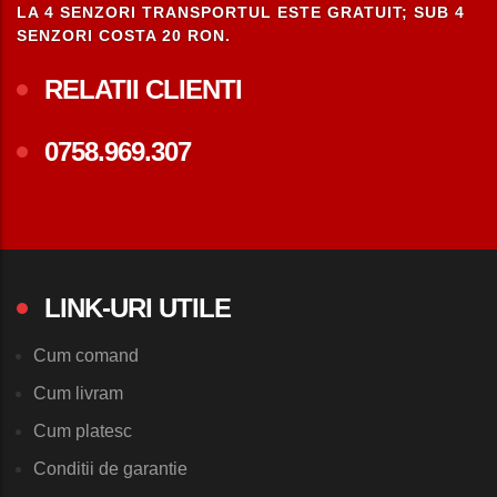
LA 4 SENZORI TRANSPORTUL ESTE GRATUIT; SUB 4
SENZORI COSTA 20 RON.
RELATII CLIENTI
0758.969.307
LINK-URI UTILE
Cum comand
Cum livram
Cum platesc
Conditii de garantie