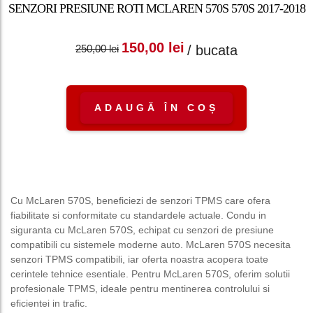
SENZORI PRESIUNE ROTI MCLAREN 570S 570S 2017-2018
Prețul inițial a fost:
Prețul curent
150,00
lei
/ bucata
250,00
lei
250,00 lei.
este: 150,00 lei.
ADAUGĂ ÎN COȘ
Cu McLaren 570S, beneficiezi de senzori TPMS care ofera
fiabilitate si conformitate cu standardele actuale. Condu in
siguranta cu McLaren 570S, echipat cu senzori de presiune
compatibili cu sistemele moderne auto. McLaren 570S necesita
senzori TPMS compatibili, iar oferta noastra acopera toate
cerintele tehnice esentiale. Pentru McLaren 570S, oferim solutii
profesionale TPMS, ideale pentru mentinerea controlului si
eficientei in trafic.