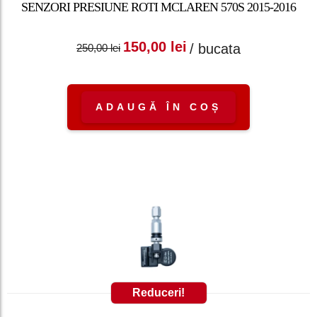
SENZORI PRESIUNE ROTI MCLAREN 570S 2015-2016
Prețul inițial a fost:
Prețul curent
150,00
lei
/ bucata
250,00
lei
250,00 lei.
este: 150,00 lei.
ADAUGĂ ÎN COȘ
Reduceri!