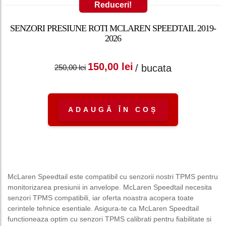
Reduceri!
SENZORI PRESIUNE ROTI MCLAREN SPEEDTAIL 2019-
2026
Prețul inițial a fost:
Prețul curent
150,00
lei
/ bucata
250,00
lei
250,00 lei.
este: 150,00 lei.
ADAUGĂ ÎN COȘ
McLaren Speedtail este compatibil cu senzorii nostri TPMS pentru
monitorizarea presiunii in anvelope. McLaren Speedtail necesita
senzori TPMS compatibili, iar oferta noastra acopera toate
cerintele tehnice esentiale. Asigura-te ca McLaren Speedtail
functioneaza optim cu senzori TPMS calibrati pentru fiabilitate si