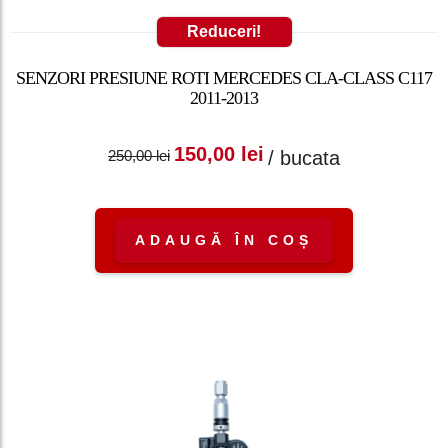
Reduceri!
SENZORI PRESIUNE ROTI MERCEDES CLA-CLASS C117
2011-2013
Prețul inițial a fost:
Prețul curent
150,00
lei
/ bucata
250,00
lei
250,00 lei.
este: 150,00 lei.
ADAUGĂ ÎN COȘ