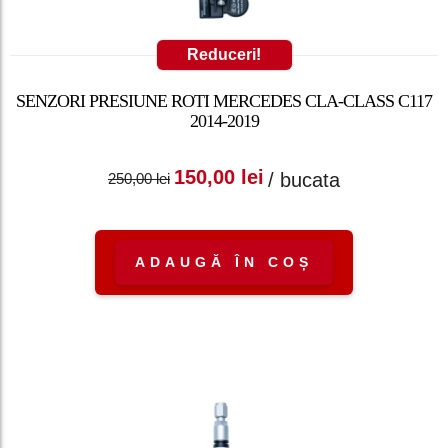
Reduceri!
SENZORI PRESIUNE ROTI MERCEDES CLA-CLASS C117
2014-2019
Prețul inițial a fost:
Prețul curent
150,00
lei
/ bucata
250,00
lei
250,00 lei.
este: 150,00 lei.
ADAUGĂ ÎN COȘ