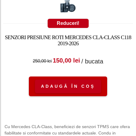
Reduceri!
SENZORI PRESIUNE ROTI MERCEDES CLA-CLASS C118
2019-2026
Prețul inițial a fost:
Prețul curent
150,00
lei
/ bucata
250,00
lei
250,00 lei.
este: 150,00 lei.
ADAUGĂ ÎN COȘ
Cu Mercedes CLA-Class, beneficiezi de senzori TPMS care ofera
fiabilitate si conformitate cu standardele actuale. Condu in