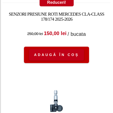
Reduceri!
SENZORI PRESIUNE ROTI MERCEDES CLA-CLASS
178/174 2025-2026
Prețul inițial a fost:
Prețul curent
150,00
lei
/ bucata
250,00
lei
250,00 lei.
este: 150,00 lei.
ADAUGĂ ÎN COȘ