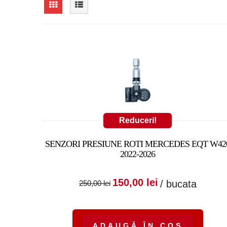
Reduceri!
SENZORI PRESIUNE ROTI MERCEDES EQT W42
2022-2026
Prețul inițial a fost
Prețul cure
150,00
lei
/ bucata
250,00
lei
250,00 lei.
este:
150,00 lei.
ADAUGĂ ÎN COȘ