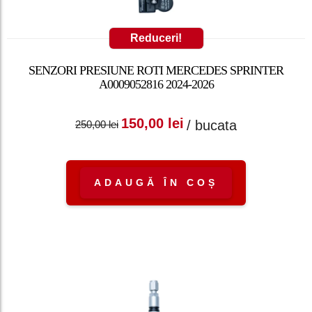
Reduceri!
SENZORI PRESIUNE ROTI MERCEDES SPRINTER
A0009052816 2024-2026
Prețul inițial a fost:
Prețul curent
150,00
lei
/ bucata
250,00
lei
250,00 lei.
este: 150,00 lei.
ADAUGĂ ÎN COȘ