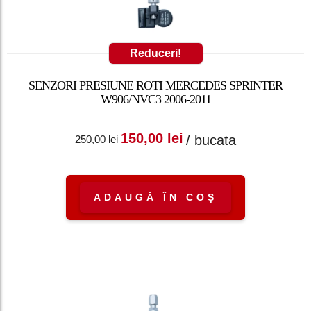
Reduceri!
SENZORI PRESIUNE ROTI MERCEDES SPRINTER
W906/NVC3 2006-2011
Prețul inițial a fost:
Prețul curent
150,00
lei
/ bucata
250,00
lei
250,00 lei.
este: 150,00 lei.
ADAUGĂ ÎN COȘ