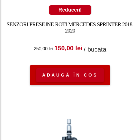
Reduceri!
SENZORI PRESIUNE ROTI MERCEDES SPRINTER 2018-
2020
Prețul inițial a fost:
Prețul curent
150,00
lei
/ bucata
250,00
lei
250,00 lei.
este: 150,00 lei.
ADAUGĂ ÎN COȘ