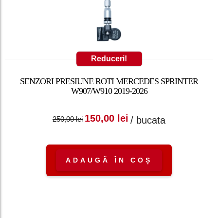
Reduceri!
SENZORI PRESIUNE ROTI MERCEDES SPRINTER
W907/W910 2019-2026
Prețul inițial a fost:
Prețul curent
150,00
lei
/ bucata
250,00
lei
250,00 lei.
este: 150,00 lei.
ADAUGĂ ÎN COȘ