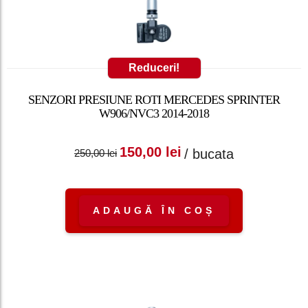
Reduceri!
SENZORI PRESIUNE ROTI MERCEDES SPRINTER
W906/NVC3 2014-2018
Prețul inițial a fost:
Prețul curent
150,00
lei
/ bucata
250,00
lei
250,00 lei.
este: 150,00 lei.
ADAUGĂ ÎN COȘ