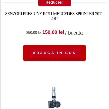
Reduceri!
SENZORI PRESIUNE ROTI MERCEDES SPRINTER 2011-
2014
Prețul inițial a fost:
Prețul curent
150,00
lei
/ bucata
250,00
lei
250,00 lei.
este: 150,00 lei.
ADAUGĂ ÎN COȘ