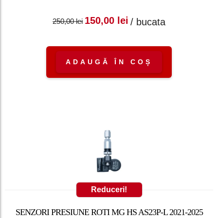
Prețul inițial a fost:
Prețul curent
150,00
lei
/ bucata
250,00
lei
250,00 lei.
este: 150,00 lei.
ADAUGĂ ÎN COȘ
Reduceri!
SENZORI PRESIUNE ROTI MG HS AS23P-L 2021-2025