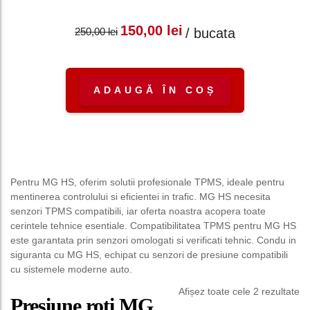
Prețul inițial a fost:
Prețul curent
150,00
lei
/ bucata
250,00
lei
250,00 lei.
este: 150,00 lei.
ADAUGĂ ÎN COȘ
Pentru MG HS, oferim solutii profesionale TPMS, ideale pentru
mentinerea controlului si eficientei in trafic. MG HS necesita
senzori TPMS compatibili, iar oferta noastra acopera toate
cerintele tehnice esentiale. Compatibilitatea TPMS pentru MG HS
este garantata prin senzori omologati si verificati tehnic. Condu in
siguranta cu MG HS, echipat cu senzori de presiune compatibili
cu sistemele moderne auto.
Afișez toate cele 2 rezultate
Presiune roti MG