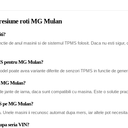
 presiune roti MG Mulan
ti?
ie de anul masinii si de sistemul TPMS folosit. Daca nu esti sigur, com
TPMS pentru MG Mulan?
del poate avea variante diferite de senzori TPMS in functie de generat
tru MG Mulan?
 jante de iarna, daca sunt compatibili cu masina. Este o solutie pract
PMS pe MG Mulan?
a. Unele masini ii recunosc automat dupa mers, iar altele pot necesi
dupa seria VIN?