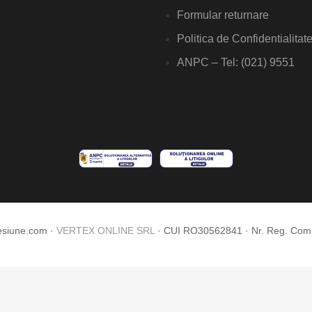
Formular returnare
Politica de Confidentialitat
ANPC – Tel: (021) 9551
esiune.com ·
VERTEX ONLINE SRL
· CUI RO30562841 · Nr. Reg. Co