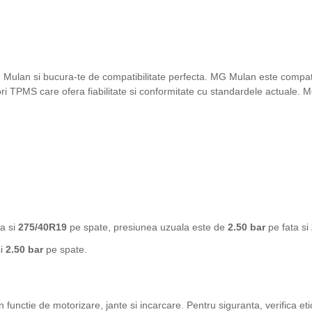
G Mulan si bucura-te de compatibilitate perfecta. MG Mulan este compat
ri TPMS care ofera fiabilitate si conformitate cu standardele actuale.
a si
275/40R19
pe spate, presiunea uzuala este de
2.50 bar
pe fata si
si
2.50 bar
pe spate.
in functie de motorizare, jante si incarcare. Pentru siguranta, verifica eti