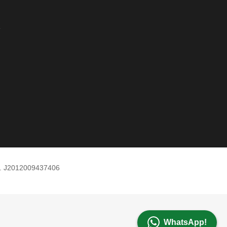
e
m. J2012009437406
WhatsApp!