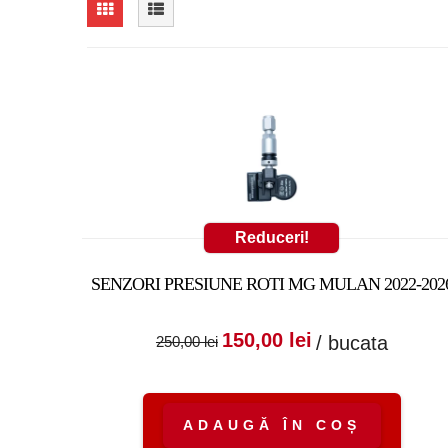
Reduceri!
SENZORI PRESIUNE ROTI MG MULAN 2022-202
Prețul inițial a fost
Prețul cure
150,00
lei
/ bucata
250,00
lei
250,00 lei.
este:
150,00 lei.
ADAUGĂ ÎN COȘ